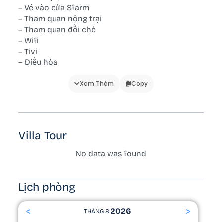
– Vé vào cửa Sfarm
– Tham quan nông trại
– Tham quan đồi chè
– Wifi
– Tivi
– Điều hòa
– Bể bơi chung
– Bữa sáng
Xem Thêm
Copy
– Góc check in đẹp
– Câu cá
– View hồ, đồi núi, rừng cây
Villa Tour
🔰 Phòng ngủ:
– Đệm gối
No data was found
– View phòng ngủ
– Đèn ngủ
– Tủ quần áo
Lịch phòng
🔰 Phòng vệ sinh/tắm:
<
>
2026
THÁNG 8
– Gương tắm