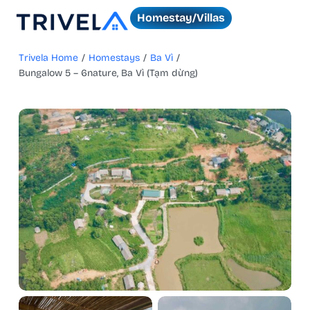
Homestay/Villas
Trivela Home
/
Homestays
/
Ba Vì
/
Bungalow 5 – 6nature, Ba Vì (Tạm dừng)