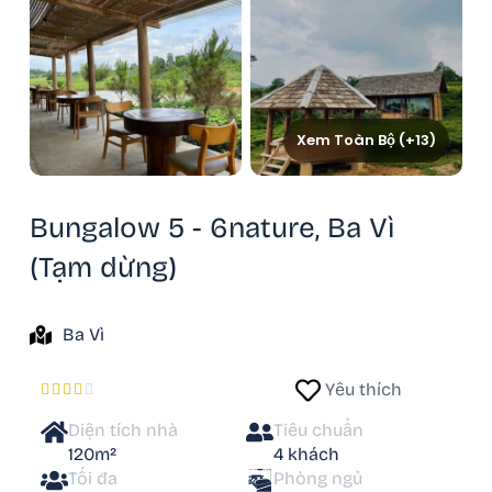
Xem Toàn Bộ (+13)
Bungalow 5 - 6nature, Ba Vì
(Tạm dừng)
Ba Vì
Yêu thích





Diện tích nhà
Tiêu chuẩn
120m²
4 khách
Tối đa
Phòng ngủ