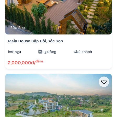
Sóc Sơn
Maia House Cặp Đôi, Sóc Sơn
1 ngủ
1 giường
2 khách
đêm
2,000,000đ/