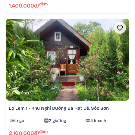
đêm
1,400,000đ/
Sóc Sơn
Lọ Lem 1 - Khu Nghỉ Dưỡng Ba Hạt Dẻ, Sóc Sơn
1 ngủ
2 giường
4 khách
đêm
2,100,000đ/