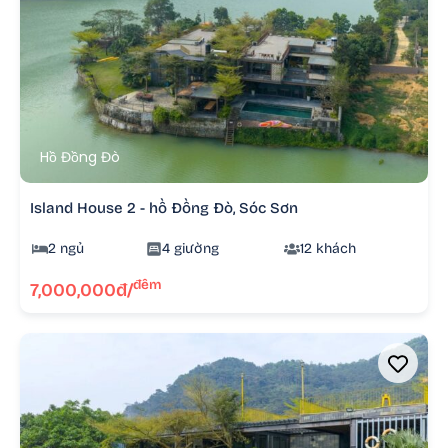
Hồ Đồng Đò
Island House 2 - hồ Đồng Đò, Sóc Sơn
2 ngủ
4 giường
12 khách
đêm
7,000,000đ/