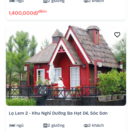
1 ngủ
2 giường
2 khách
đêm
1,400,000đ/
Sóc Sơn
Lọ Lem 2 - Khu Nghỉ Dưỡng Ba Hạt Dẻ, Sóc Sơn
1 ngủ
2 giường
2 khách