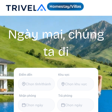
Homestay/Villas
Ngày mai, chúng
ta đi
Điểm đến
Khu vực
Chọn tỉnh/thành
Chọn khu vực
Nhận phòng
Trả phòng
Chọn ngày
Chọn ngày