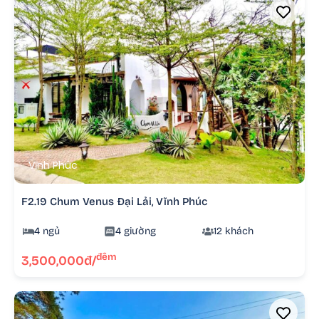
Vĩnh Phúc
F2.19 Chum Venus Đại Lải, Vĩnh Phúc
4 ngủ
4 giường
12 khách
đêm
3,500,000đ/