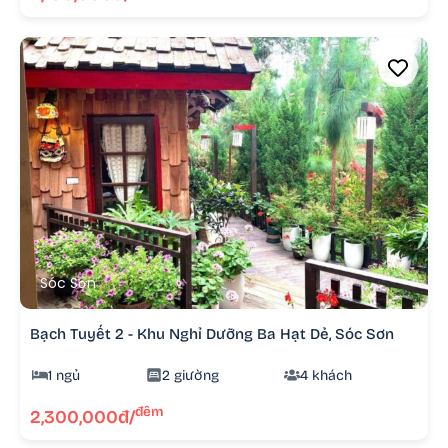
Sóc Sơn
Bạch Tuyết 2 - Khu Nghỉ Dưỡng Ba Hạt Dẻ, Sóc Sơn
1 ngủ
2 giường
4 khách
đêm
2,300,000đ/