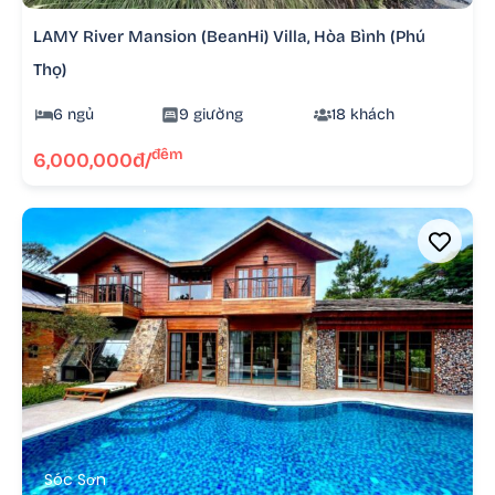
LAMY River Mansion (BeanHi) Villa, Hòa Bình (Phú
Thọ)
6 ngủ
9 giường
18 khách
đêm
6,000,000đ/
Sóc Sơn