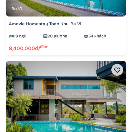
Ba Vì
Amavie Homestay Toàn Khu, Ba Vì
19 ngủ
28 giường
54 khách
đêm
8,400,000đ/