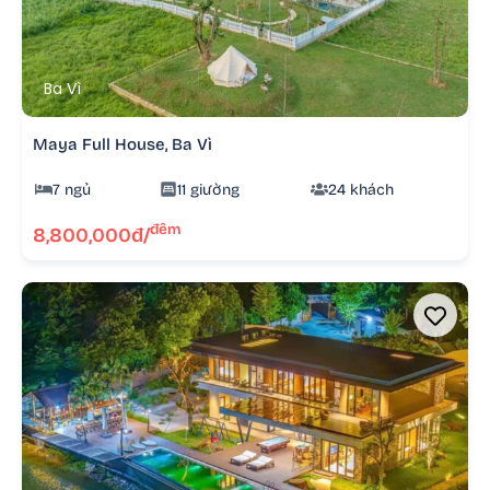
Ba Vì
Maya Full House, Ba Vì
7 ngủ
11 giường
24 khách
đêm
8,800,000đ/