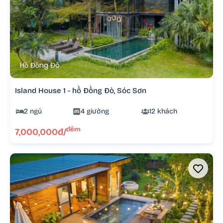
Hồ Đồng Đò
Island House 1 - hồ Đồng Đò, Sóc Sơn
2 ngủ
4 giường
12 khách
đêm
7,000,000đ/