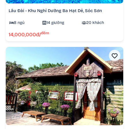
Lâu Đài - Khu Nghỉ Dưỡng Ba Hạt Dẻ, Sóc Sơn
8 ngủ
14 giường
20 khách
đêm
14,000,000đ/
Sóc Sơn