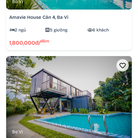
Ba Vì
Amavie House Căn 4, Ba Vì
2 ngủ
5 giường
6 khách
đêm
1,800,000đ/
Ba Vì