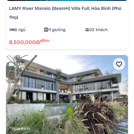
LAMY River Mansio (BeanHi) Villa Full, Hòa Bình (Phú
Thọ)
8 ngủ
11 giường
22 khách
đêm
8,500,000đ/
Hòa Bình