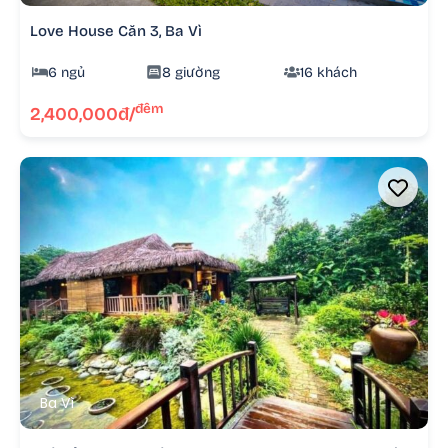
Love House Căn 3, Ba Vì
6 ngủ
8 giường
16 khách
đêm
2,400,000đ/
Ba Vì