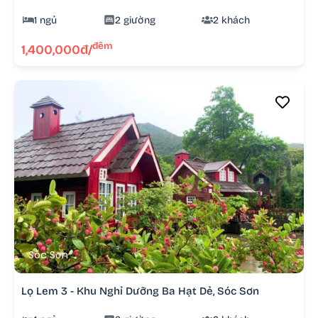
1 ngủ
2 giường
2 khách
đêm
1,400,000đ/
Sóc Sơn
Lọ Lem 3 - Khu Nghỉ Dưỡng Ba Hạt Dẻ, Sóc Sơn