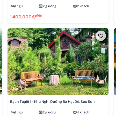
1 ngủ
2 giường
2 khách
đêm
1,400,000đ/
Sóc Sơn
Bạch Tuyết 1 - Khu Nghỉ Dưỡng Ba Hạt Dẻ, Sóc Sơn
1 ngủ
2 giường
4 khách