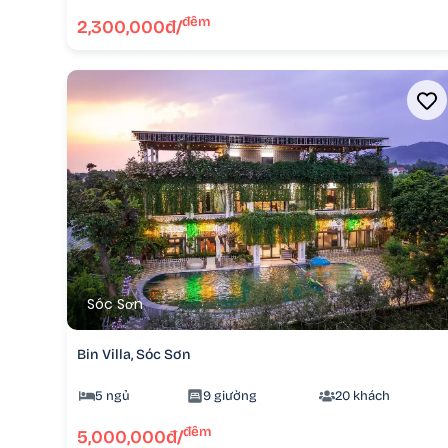
đêm
2,300,000đ/
Sóc Sơn
Bin Villa, Sóc Sơn
5 ngủ
9 giường
20 khách
đêm
5,000,000đ/