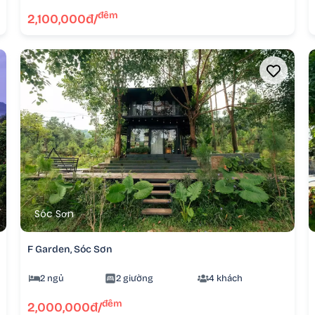
đêm
2,100,000đ/
Sóc Sơn
F Garden, Sóc Sơn
2 ngủ
2 giường
4 khách
đêm
2,000,000đ/