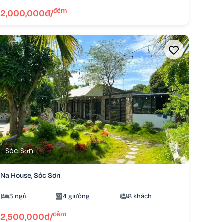
đêm
2,000,000đ/
Sóc Sơn
Na House, Sóc Sơn
3 ngủ
4 giường
8 khách
đêm
2,500,000đ/