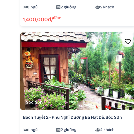
1 ngủ
2 giường
2 khách
đêm
1,400,000đ/
Sóc Sơn
Bạch Tuyết 2 - Khu Nghỉ Dưỡng Ba Hạt Dẻ, Sóc Sơn
1 ngủ
2 giường
4 khách