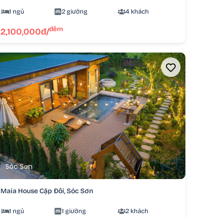
1 ngủ
2 giường
4 khách
đêm
2,100,000đ/
Sóc Sơn
Maia House Cặp Đôi, Sóc Sơn
1 ngủ
1 giường
2 khách