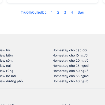
Tru01b0u1edbc
1
2
3
4
Sau
iew hồ
Homestay cho cặp đôi
iew biển
Homestay cho 10 người
iew sông
Homestay cho 20 người
iew núi
Homestay cho 25 người
iew rừng
Homestay cho 30 người
iew bể bơi
Homestay cho 35 người
iew đường phố
Homestay cho 40 người