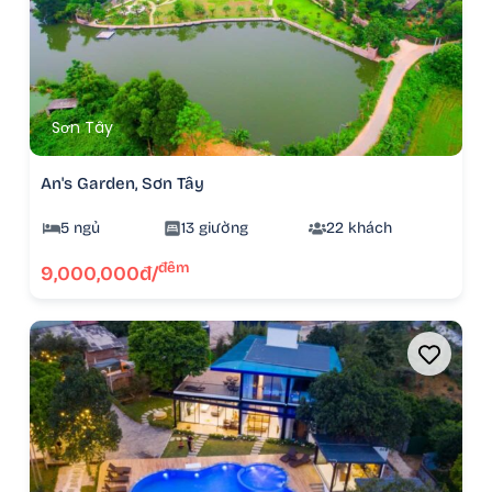
Sơn Tây
An's Garden, Sơn Tây
5 ngủ
13 giường
22 khách
đêm
9,000,000đ/