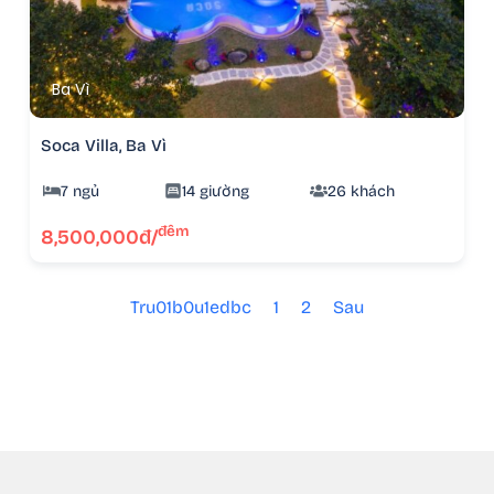
Ba Vì
Soca Villa, Ba Vì
7 ngủ
14 giường
26 khách
đêm
8,500,000đ/
Tru01b0u1edbc
1
2
Sau