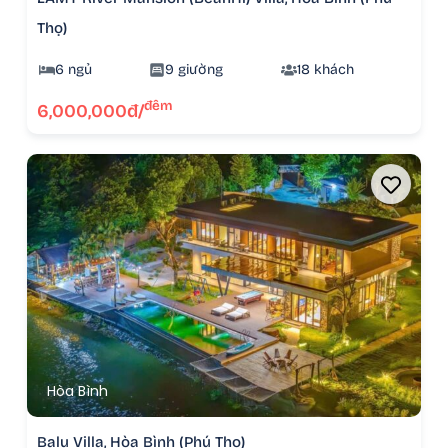
Thọ)
6 ngủ
9 giường
18 khách
đêm
6,000,000đ/
Hòa Bình
Balu Villa, Hòa Bình (Phú Thọ)