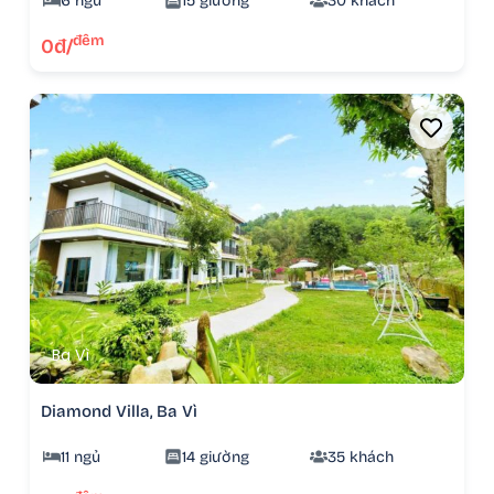
6 ngủ
15 giường
30 khách
đêm
0đ/
Ba Vì
Diamond Villa, Ba Vì
11 ngủ
14 giường
35 khách