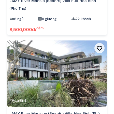
LAMY River Mansio (BeanHi) Villa Full, Hòa Bình
(Phú Thọ)
8 ngủ
11 giường
22 khách
đêm
8,500,000đ/
Hòa Bình
LAMY River Mansion (BeanHi) Villa, Hòa Bình (Phú