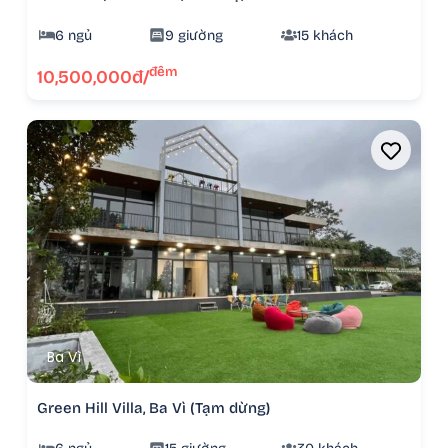
6 ngủ
9 giường
15 khách
đêm
10,500,000đ/
Ba Vì
Green Hill Villa, Ba Vì (Tạm dừng)