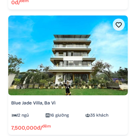
đêm
0đ/
Ba Vì
Blue Jade Villa, Ba Vì
12 ngủ
16 giường
35 khách
đêm
7,500,000đ/