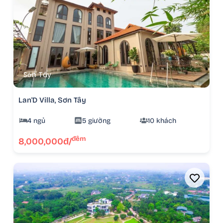
Sơn Tây
Lan'D Villa, Sơn Tây
4 ngủ
5 giường
10 khách
đêm
8,000,000đ/