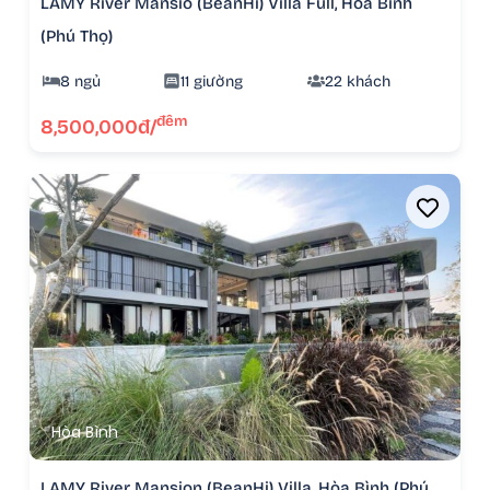
LAMY River Mansio (BeanHi) Villa Full, Hòa Bình
(Phú Thọ)
8 ngủ
11 giường
22 khách
đêm
8,500,000đ/
Hòa Bình
LAMY River Mansion (BeanHi) Villa, Hòa Bình (Phú