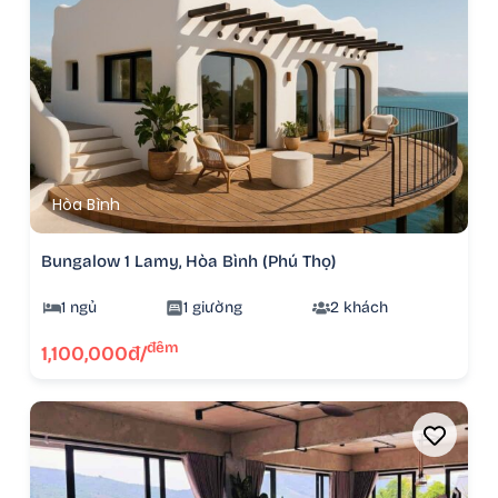
Hòa Bình
Bungalow 1 Lamy, Hòa Bình (Phú Thọ)
1 ngủ
1 giường
2 khách
đêm
1,100,000đ/