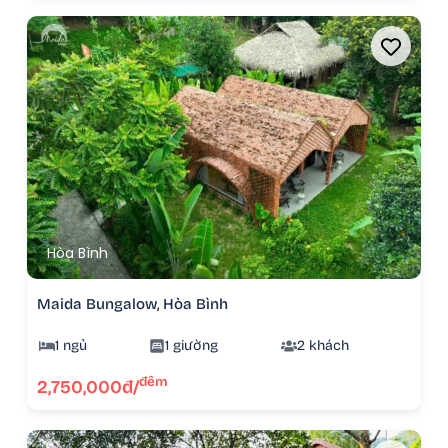
Hòa Bình
Maida Bungalow, Hòa Bình
1 ngủ
1 giường
2 khách
đêm
2,750,000đ/