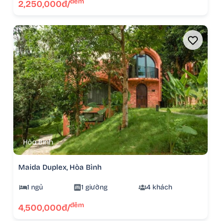
đêm
2,250,000đ/
Hòa Bình
Maida Duplex, Hòa Bình
1 ngủ
1 giường
4 khách
đêm
4,500,000đ/