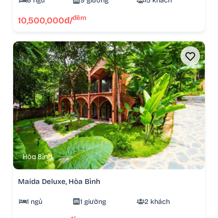
6 ngủ
9 giường
15 khách
đêm
10,500,000đ/
Hòa Bình
Maida Deluxe, Hòa Bình
1 ngủ
1 giường
2 khách