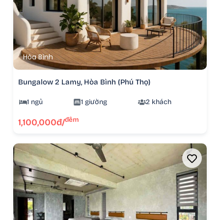
Hòa Bình
Bungalow 2 Lamy, Hòa Bình (Phú Thọ)
1 ngủ
1 giường
2 khách
đêm
1,100,000đ/