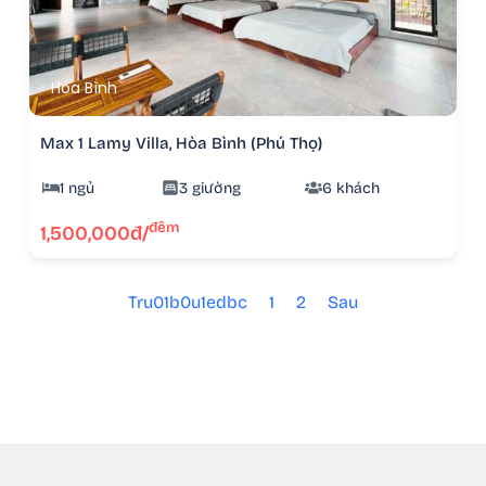
Hòa Bình
Max 1 Lamy Villa, Hòa Bình (Phú Thọ)
1 ngủ
3 giường
6 khách
đêm
1,500,000đ/
Tru01b0u1edbc
1
2
Sau