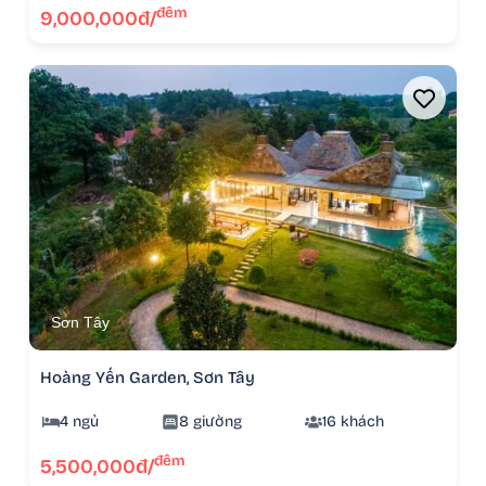
đêm
9,000,000đ/
Sơn Tây
Hoàng Yến Garden, Sơn Tây
4 ngủ
8 giường
16 khách
đêm
5,500,000đ/