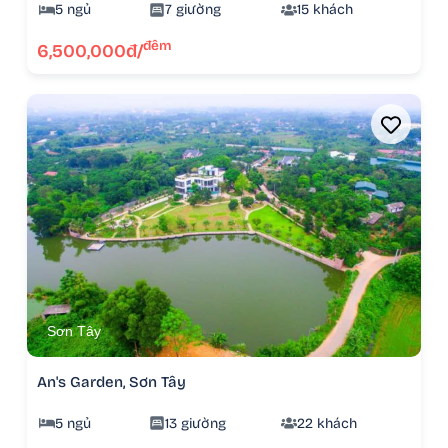
5 ngủ
7 giường
15 khách
đêm
6,500,000đ/
Sơn Tây
An's Garden, Sơn Tây
5 ngủ
13 giường
22 khách