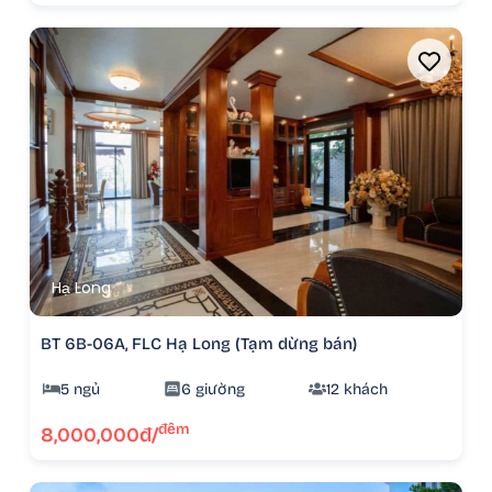
Hạ Long
BT 6B-06A, FLC Hạ Long (Tạm dừng bán)
5 ngủ
6 giường
12 khách
đêm
8,000,000đ/