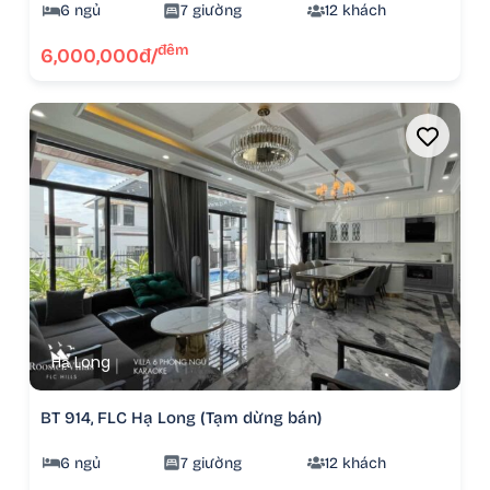
6 ngủ
7 giường
12 khách
đêm
6,000,000đ/
Hạ Long
BT 914, FLC Hạ Long (Tạm dừng bán)
6 ngủ
7 giường
12 khách