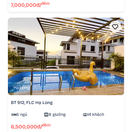
đêm
7,000,000đ/
Hạ Long
BT 912, FLC Hạ Long
6 ngủ
8 giường
14 khách
đêm
6,500,000đ/