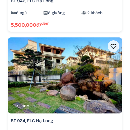
BT 946, FLC Hạ Long
6 ngủ
6 giường
12 khách
đêm
5,500,000đ/
Hạ Long
BT 934, FLC Hạ Long