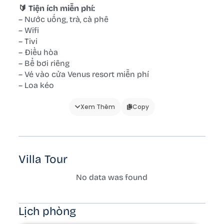
🔰 Tiện ích miễn phí:
– Nước uống, trà, cà phê
– Wifi
– Tivi
– Điều hòa
– Bể bơi riêng
– Vé vào cửa Venus resort miễn phí
– Loa kéo
– Góc check in đẹp
– BBQ
Xem Thêm
Copy
– Bi lắc
– Xe đạp
– Thuyền sup chụp ảnh
– Xích đu
Villa Tour
– Bể cá Koi
– Bàn ăn ngoài trời
No data was found
🔰 Phòng ngủ:
– Đệm gối
Lịch phòng
– View phòng ngủ