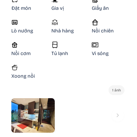
Đặt món
Gia vị
Giấy ăn
Lò nướng
Nhà hàng
Nồi chiên
Nồi cơm
Tủ lạnh
Vi sóng
Xoong nồi
1 ảnh