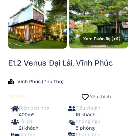
Xem Toàn Bộ (+9)
E1.2 Venus Đại Lải, Vĩnh Phúc
Vĩnh Phúc (Phú Thọ)
Yêu thích





Diện tích nhà
Tiêu chuẩn
400m²
19 khách
Tối đa
Phòng ngủ
21 khách
5 phòng
Giường
Phòng bếp