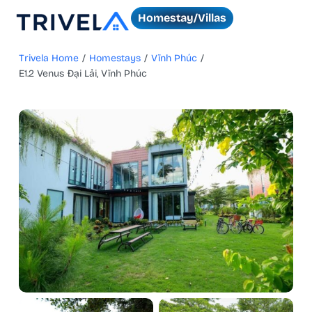
Homestay/Villas
Trivela Home
/
Homestays
/
Vĩnh Phúc
/
E1.2 Venus Đại Lải, Vĩnh Phúc