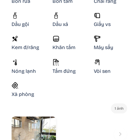
Bồn rửa
Bồn tắm
Chải răng
Dầu gội
Dầu xả
Giấy vs
Kem đ/răng
Khăn tắm
Máy sấy
Nóng lạnh
Tắm đứng
Vòi sen
Xà phòng
1 ảnh