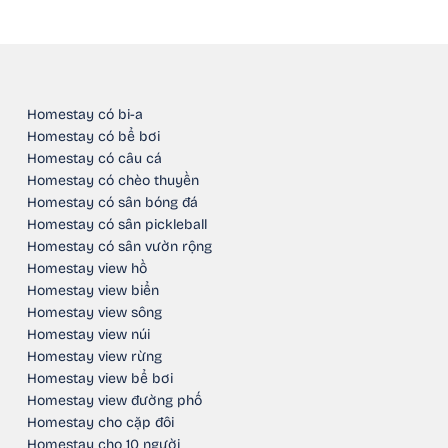
Homestay có bi-a
Homestay có bể bơi
Homestay có câu cá
Homestay có chèo thuyền
Homestay có sân bóng đá
Homestay có sân pickleball
Homestay có sân vườn rộng
Homestay view hồ
Homestay view biển
Homestay view sông
Homestay view núi
Homestay view rừng
Homestay view bể bơi
Homestay view đường phố
Homestay cho cặp đôi
Homestay cho 10 người