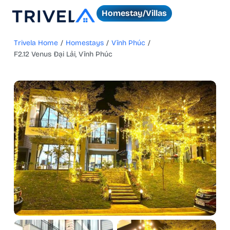
Homestay/Villas
Trivela Home
/
Homestays
/
Vĩnh Phúc
/
F2.12 Venus Đại Lải, Vĩnh Phúc