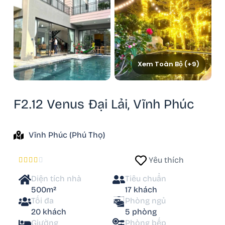
Xem Toàn Bộ (+9)
F2.12 Venus Đại Lải, Vĩnh Phúc
Vĩnh Phúc (Phú Thọ)
Yêu thích





Diện tích nhà
Tiêu chuẩn
500m²
17 khách
Tối đa
Phòng ngủ
20 khách
5 phòng
Giường
Phòng bếp