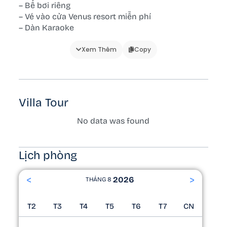
– Bể bơi riêng
– Vé vào cửa Venus resort miễn phí
– Dàn Karaoke
– Góc check in đẹp
– Bàn bi a
Xem Thêm
Copy
– BBQ
– Xe đạp
– Sân vườn rộng
– Câu cá
Villa Tour
– Khu vui chơi trẻ em
– Bàn ăn ngoài trời
No data was found
🔰 Phòng ngủ:
– Đệm gối
Lịch phòng
– View phòng ngủ
– Đèn ngủ
<
>
2026
THÁNG 8
– Tủ quần áo
– Ban công
T2
T3
T4
T5
T6
T7
CN
🔰 Phòng vệ sinh/tắm:
– Gương tắm