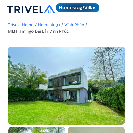
Homestay/Villas
Trivela Home
/
Homestays
/
Vĩnh Phúc
/
M1.1 Flamingo Đại Lải, Vĩnh Phúc