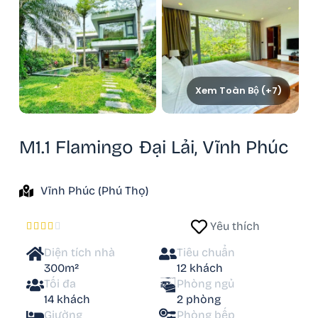
Xem Toàn Bộ (+7)
M1.1 Flamingo Đại Lải, Vĩnh Phúc
Vĩnh Phúc (Phú Thọ)
Yêu thích





Diện tích nhà
Tiêu chuẩn
300m²
12 khách
Tối đa
Phòng ngủ
14 khách
2 phòng
Giường
Phòng bếp