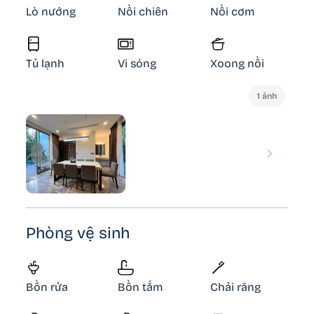
Lò nướng
Nồi chiên
Nồi cơm
Tủ lạnh
Vi sóng
Xoong nồi
1 ảnh
Phòng vệ sinh
Bồn rửa
Bồn tắm
Chải răng