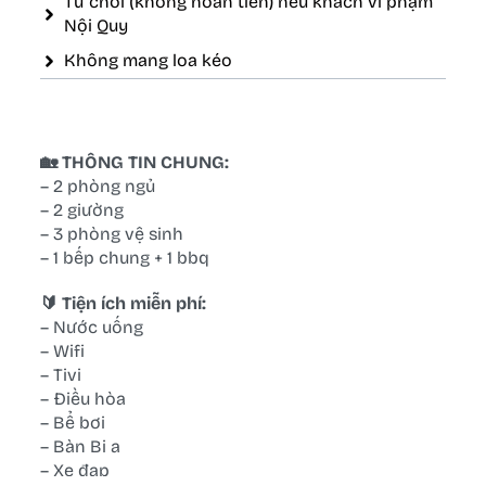
Từ chối (không hoàn tiền) nếu khách vi phạm
Nội Quy
Không mang loa kéo
🏡 THÔNG TIN CHUNG:
– 2 phòng ngủ
– 2 giường
– 3 phòng vệ sinh
– 1 bếp chung + 1 bbq
🔰 Tiện ích miễn phí:
– Nước uống
– Wifi
– Tivi
– Điều hòa
– Bể bơi
– Bàn Bi a
– Xe đạp