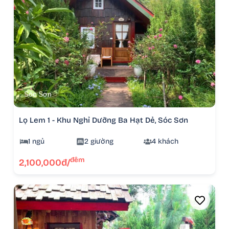
Sóc Sơn
Lọ Lem 1 - Khu Nghỉ Dưỡng Ba Hạt Dẻ, Sóc Sơn
1 ngủ
2 giường
4 khách
đêm
2,100,000đ/