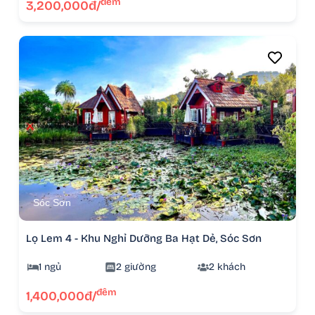
đêm
3,200,000đ/
Sóc Sơn
Lọ Lem 4 - Khu Nghỉ Dưỡng Ba Hạt Dẻ, Sóc Sơn
1 ngủ
2 giường
2 khách
đêm
1,400,000đ/