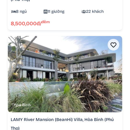
8 ngủ
11 giường
22 khách
đêm
8,500,000đ/
Hòa Bình
LAMY River Mansion (BeanHi) Villa, Hòa Bình (Phú
Thọ)