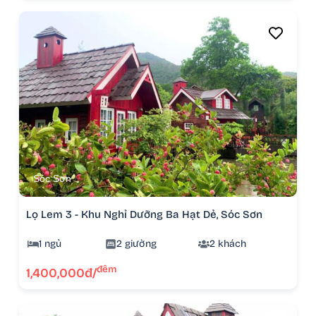
Sóc Sơn
Lọ Lem 3 - Khu Nghỉ Dưỡng Ba Hạt Dẻ, Sóc Sơn
1 ngủ
2 giường
2 khách
đêm
1,400,000đ/