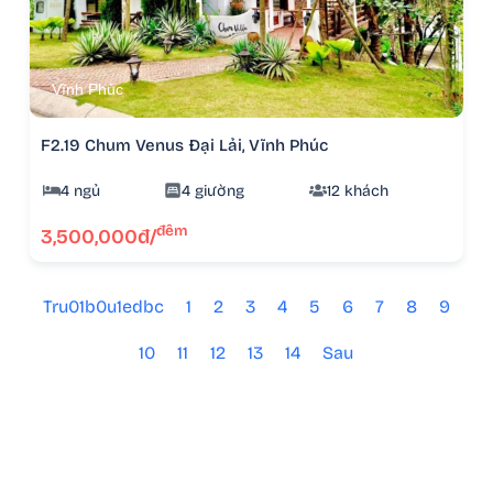
Vĩnh Phúc
F2.19 Chum Venus Đại Lải, Vĩnh Phúc
4 ngủ
4 giường
12 khách
đêm
3,500,000đ/
Tru01b0u1edbc
1
2
3
4
5
6
7
8
9
10
11
12
13
14
Sau