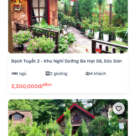
Sóc Sơn
Bạch Tuyết 2 - Khu Nghỉ Dưỡng Ba Hạt Dẻ, Sóc Sơn
1 ngủ
2 giường
4 khách
đêm
2,300,000đ/