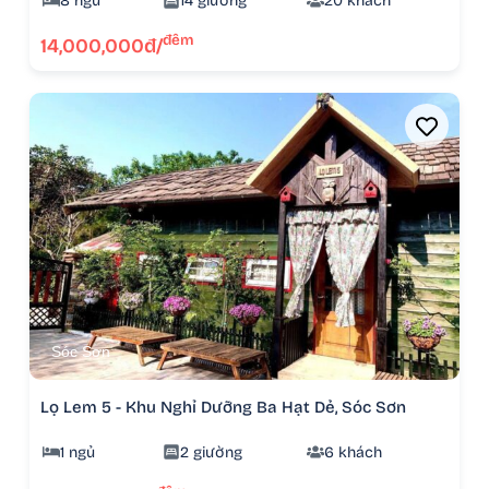
8 ngủ
14 giường
20 khách
đêm
14,000,000đ/
Sóc Sơn
Lọ Lem 5 - Khu Nghỉ Dưỡng Ba Hạt Dẻ, Sóc Sơn
1 ngủ
2 giường
6 khách