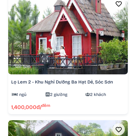
Sóc Sơn
Lọ Lem 2 - Khu Nghỉ Dưỡng Ba Hạt Dẻ, Sóc Sơn
1 ngủ
2 giường
2 khách
đêm
1,400,000đ/