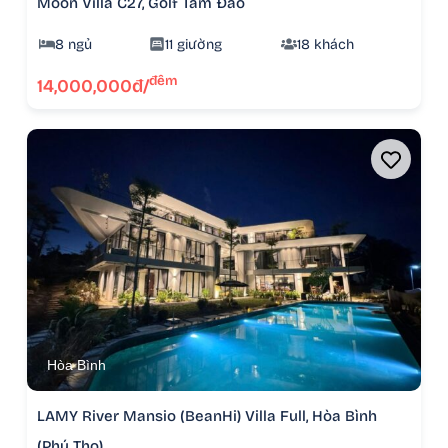
Moon Villa C27, Golf Tam Đảo
8 ngủ
11 giường
18 khách
đêm
14,000,000đ/
Hòa Bình
LAMY River Mansio (BeanHi) Villa Full, Hòa Bình
(Phú Thọ)