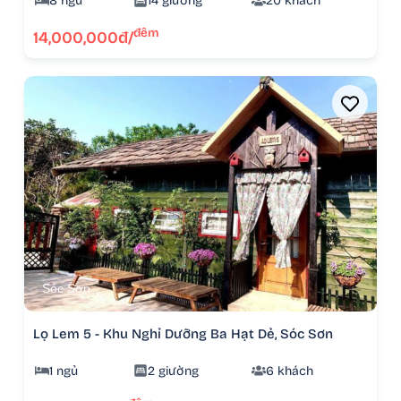
8 ngủ
14 giường
20 khách
đêm
14,000,000đ/
Sóc Sơn
Lọ Lem 5 - Khu Nghỉ Dưỡng Ba Hạt Dẻ, Sóc Sơn
1 ngủ
2 giường
6 khách