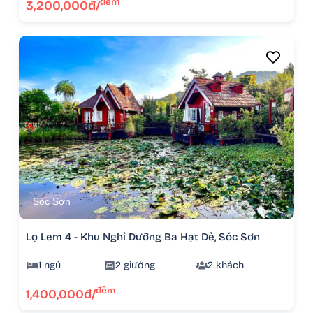
đêm
3,200,000đ/
Sóc Sơn
Lọ Lem 4 - Khu Nghỉ Dưỡng Ba Hạt Dẻ, Sóc Sơn
1 ngủ
2 giường
2 khách
đêm
1,400,000đ/