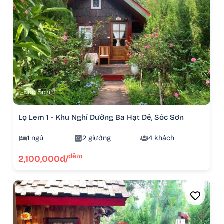
Sóc Sơn
Lọ Lem 1 - Khu Nghỉ Dưỡng Ba Hạt Dẻ, Sóc Sơn
1 ngủ
2 giường
4 khách
đêm
2,100,000đ/