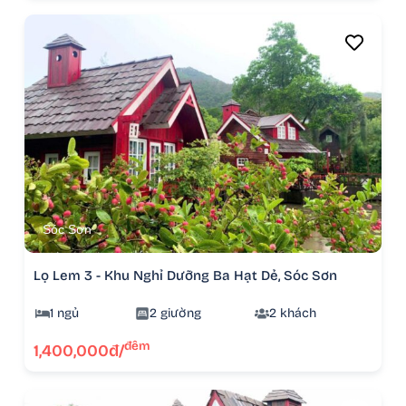
Sóc Sơn
Lọ Lem 3 - Khu Nghỉ Dưỡng Ba Hạt Dẻ, Sóc Sơn
1 ngủ
2 giường
2 khách
đêm
1,400,000đ/