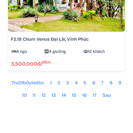
Vĩnh Phúc
F2.19 Chum Venus Đại Lải, Vĩnh Phúc
4 ngủ
4 giường
12 khách
đêm
3,500,000đ/
Tru01b0u1edbc
1
2
3
4
5
6
7
8
9
10
11
12
13
14
15
16
17
Sau