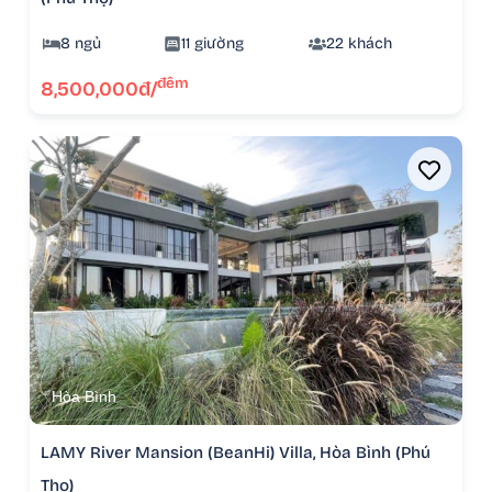
8 ngủ
11 giường
22 khách
đêm
8,500,000đ/
Hòa Bình
LAMY River Mansion (BeanHi) Villa, Hòa Bình (Phú
Thọ)