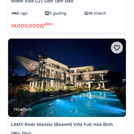
Moon Villa C27, Golf Tam Đảo
8 ngủ
11 giường
18 khách
đêm
14,000,000đ/
Hòa Bình
LAMY River Mansio (BeanHi) Villa Full, Hòa Bình
(Phú Thọ)