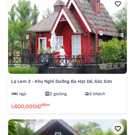
Sóc Sơn
Lọ Lem 2 - Khu Nghỉ Dưỡng Ba Hạt Dẻ, Sóc Sơn
1 ngủ
2 giường
2 khách
đêm
1,400,000đ/