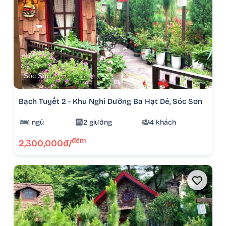
Sóc Sơn
Bạch Tuyết 2 - Khu Nghỉ Dưỡng Ba Hạt Dẻ, Sóc Sơn
1 ngủ
2 giường
4 khách
đêm
2,300,000đ/