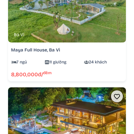
Ba Vì
Maya Full House, Ba Vì
7 ngủ
11 giường
24 khách
đêm
8,800,000đ/