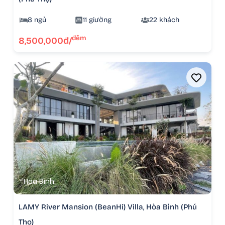
8 ngủ
11 giường
22 khách
đêm
8,500,000đ/
Hòa Bình
LAMY River Mansion (BeanHi) Villa, Hòa Bình (Phú
Thọ)