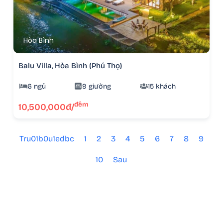
Hòa Bình
Balu Villa, Hòa Bình (Phú Thọ)
6 ngủ
9 giường
15 khách
đêm
10,500,000đ/
Tru01b0u1edbc
1
2
3
4
5
6
7
8
9
10
Sau