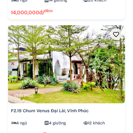
8 ngủ
14 giường
20 khách
đêm
14,000,000đ/
Vĩnh Phúc
F2.19 Chum Venus Đại Lải, Vĩnh Phúc
4 ngủ
4 giường
12 khách