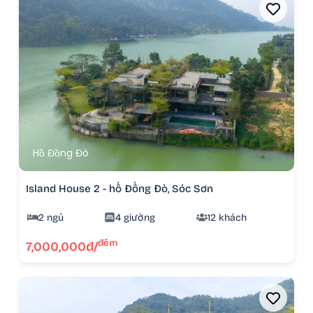
Hồ Đồng Đò
Island House 2 - hồ Đồng Đò, Sóc Sơn
2 ngủ
4 giường
12 khách
đêm
7,000,000đ/