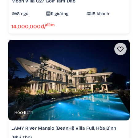
Moon Villa C27, Golf Tam Đảo
8 ngủ
11 giường
18 khách
đêm
14,000,000đ/
Hòa Bình
LAMY River Mansio (BeanHi) Villa Full, Hòa Bình
(Phú Thọ)