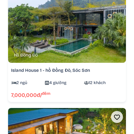
Hồ Đồng Đò
Island House 1 - hồ Đồng Đò, Sóc Sơn
2 ngủ
4 giường
12 khách
đêm
7,000,000đ/