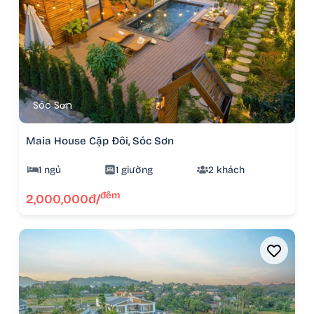
Sóc Sơn
Maia House Cặp Đôi, Sóc Sơn
1 ngủ
1 giường
2 khách
đêm
2,000,000đ/