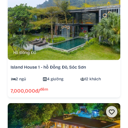
Hồ Đồng Đò
Island House 1 - hồ Đồng Đò, Sóc Sơn
2 ngủ
4 giường
12 khách
đêm
7,000,000đ/