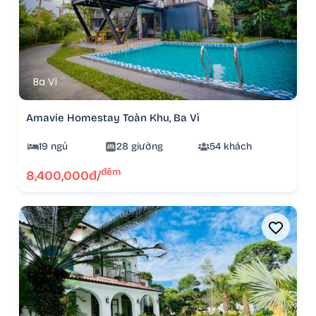
Ba Vì
Amavie Homestay Toàn Khu, Ba Vì
19 ngủ
28 giường
54 khách
đêm
8,400,000đ/