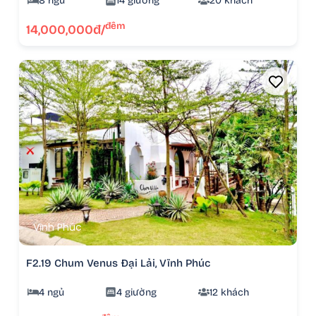
8 ngủ
14 giường
20 khách
đêm
14,000,000đ/
Vĩnh Phúc
F2.19 Chum Venus Đại Lải, Vĩnh Phúc
4 ngủ
4 giường
12 khách