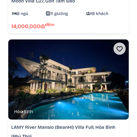
Moon Villa C27, Golf Tam Đảo
8 ngủ
11 giường
18 khách
đêm
14,000,000đ/
Hòa Bình
LAMY River Mansio (BeanHi) Villa Full, Hòa Bình
(Phú Thọ)