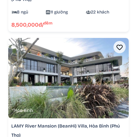
8 ngủ
11 giường
22 khách
đêm
8,500,000đ/
Hòa Bình
LAMY River Mansion (BeanHi) Villa, Hòa Bình (Phú
Thọ)