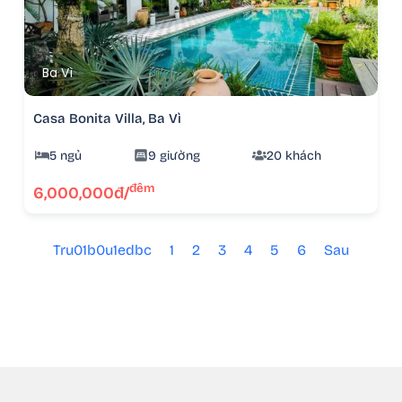
Ba Vì
Casa Bonita Villa, Ba Vì
5 ngủ
9 giường
20 khách
đêm
6,000,000đ/
Tru01b0u1edbc
1
2
3
4
5
6
Sau