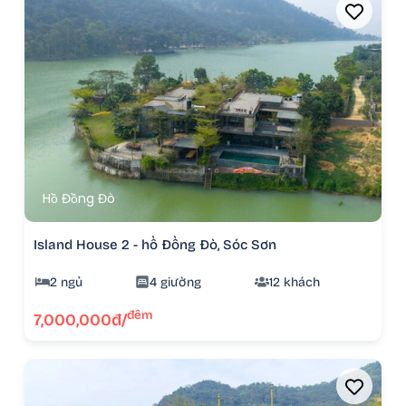
Hồ Đồng Đò
Island House 2 - hồ Đồng Đò, Sóc Sơn
2 ngủ
4 giường
12 khách
đêm
7,000,000đ/