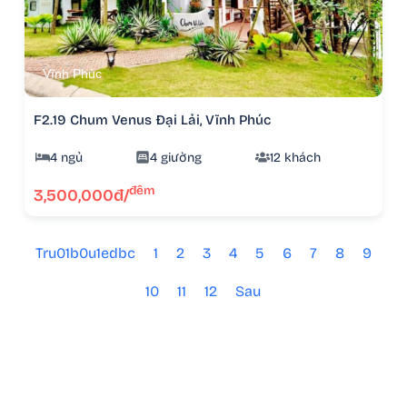
Vĩnh Phúc
F2.19 Chum Venus Đại Lải, Vĩnh Phúc
4 ngủ
4 giường
12 khách
đêm
3,500,000đ/
Tru01b0u1edbc
1
2
3
4
5
6
7
8
9
10
11
12
Sau