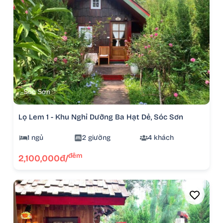
Sóc Sơn
Lọ Lem 1 - Khu Nghỉ Dưỡng Ba Hạt Dẻ, Sóc Sơn
1 ngủ
2 giường
4 khách
đêm
2,100,000đ/