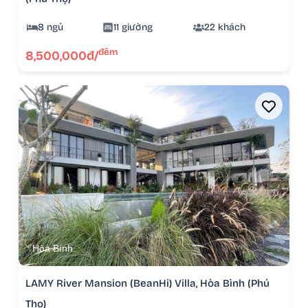
8 ngủ
11 giường
22 khách
đêm
8,500,000đ/
Hòa Bình
LAMY River Mansion (BeanHi) Villa, Hòa Bình (Phú
Thọ)