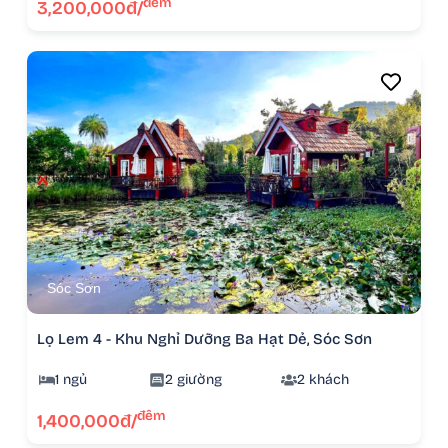
đêm
3,200,000đ/
Sóc Sơn
Lọ Lem 4 - Khu Nghỉ Dưỡng Ba Hạt Dẻ, Sóc Sơn
1 ngủ
2 giường
2 khách
đêm
1,400,000đ/