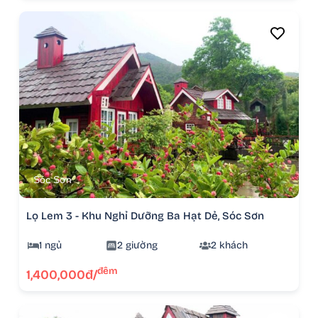
Sóc Sơn
Lọ Lem 3 - Khu Nghỉ Dưỡng Ba Hạt Dẻ, Sóc Sơn
1 ngủ
2 giường
2 khách
đêm
1,400,000đ/