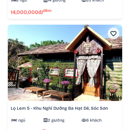
8 ngủ
14 giường
20 khách
đêm
14,000,000đ/
Sóc Sơn
Lọ Lem 5 - Khu Nghỉ Dưỡng Ba Hạt Dẻ, Sóc Sơn
1 ngủ
2 giường
6 khách