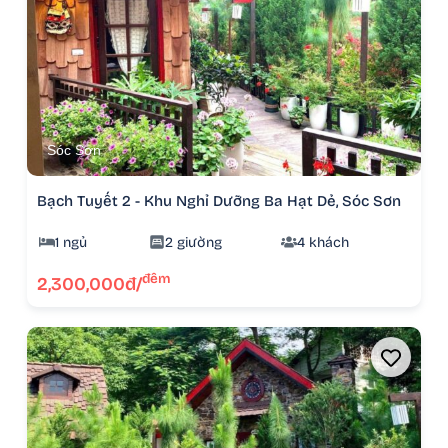
Sóc Sơn
Bạch Tuyết 2 - Khu Nghỉ Dưỡng Ba Hạt Dẻ, Sóc Sơn
1 ngủ
2 giường
4 khách
đêm
2,300,000đ/