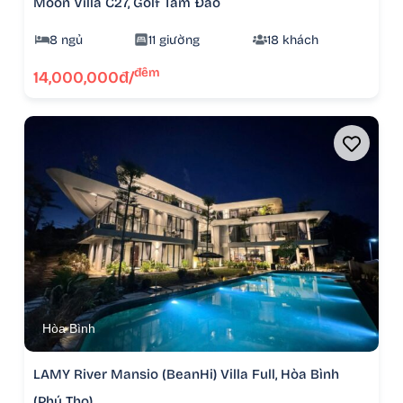
Moon Villa C27, Golf Tam Đảo
8 ngủ
11 giường
18 khách
đêm
14,000,000đ/
Hòa Bình
LAMY River Mansio (BeanHi) Villa Full, Hòa Bình
(Phú Thọ)