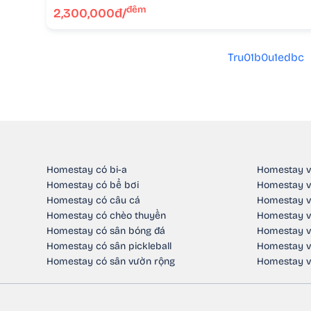
đêm
2,300,000đ/
Tru01b0u1edbc
Homestay có bi-a
Homestay v
Homestay có bể bơi
Homestay v
Homestay có câu cá
Homestay v
Homestay có chèo thuyền
Homestay v
Homestay có sân bóng đá
Homestay v
Homestay có sân pickleball
Homestay v
Homestay có sân vườn rộng
Homestay v