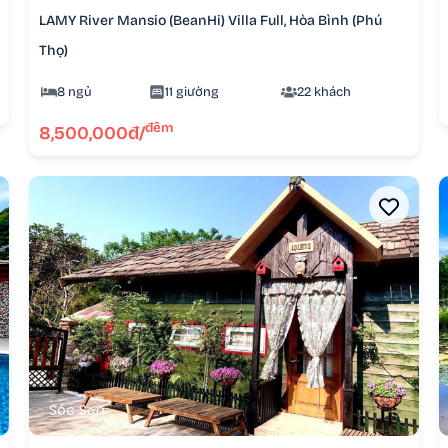
LAMY River Mansio (BeanHi) Villa Full, Hòa Bình (Phú
Thọ)
8 ngủ
11 giường
22 khách
đêm
8,500,000đ/
Sóc Sơn