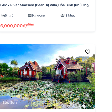
LAMY River Mansion (BeanHi) Villa, Hòa Bình (Phú Thọ)
6 ngủ
9 giường
18 khách
đêm
6,000,000đ/
Sóc Sơn