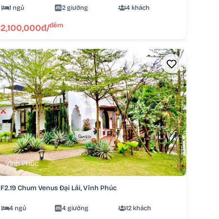
1 ngủ
2 giường
4 khách
đêm
2,100,000đ/
Vĩnh Phúc
F2.19 Chum Venus Đại Lải, Vĩnh Phúc
4 ngủ
4 giường
12 khách