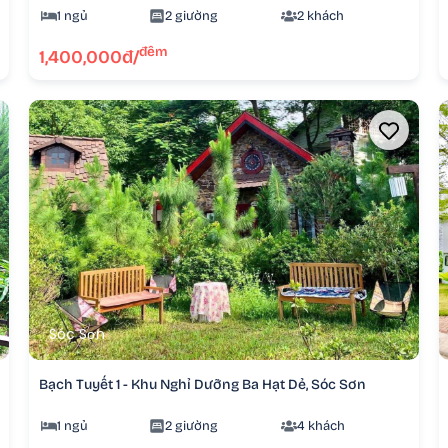
1 ngủ
2 giường
2 khách
đêm
1,400,000đ/
Sóc Sơn
Bạch Tuyết 1 - Khu Nghỉ Dưỡng Ba Hạt Dẻ, Sóc Sơn
1 ngủ
2 giường
4 khách