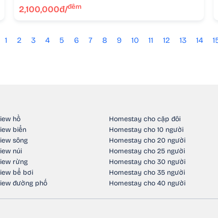
đêm
2,100,000đ/
1
2
3
4
5
6
7
8
9
10
11
12
13
14
1
iew hồ
Homestay cho cặp đôi
iew biển
Homestay cho 10 người
iew sông
Homestay cho 20 người
iew núi
Homestay cho 25 người
iew rừng
Homestay cho 30 người
iew bể bơi
Homestay cho 35 người
iew đường phố
Homestay cho 40 người