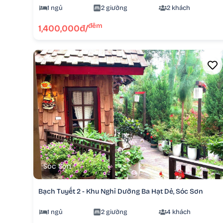
1 ngủ
2 giường
2 khách
đêm
1,400,000đ/
Sóc Sơn
Bạch Tuyết 2 - Khu Nghỉ Dưỡng Ba Hạt Dẻ, Sóc Sơn
1 ngủ
2 giường
4 khách