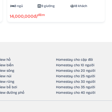
8 ngủ
9 giường
18 khách
đêm
14,000,000đ/
iew hồ
Homestay cho cặp đôi
iew biển
Homestay cho 10 người
iew sông
Homestay cho 20 người
iew núi
Homestay cho 25 người
iew rừng
Homestay cho 30 người
iew bể bơi
Homestay cho 35 người
iew đường phố
Homestay cho 40 người