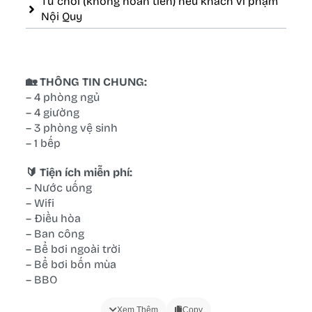
Từ chối (không hoàn tiền) nếu khách vi phạm
Nội Quy
🏡 THÔNG TIN CHUNG:
– 4 phòng ngủ
– 4 giường
– 3 phòng vệ sinh
– 1 bếp
🔰 Tiện ích miễn phí:
– Nước uống
– Wifi
– Điều hòa
– Ban công
– Bể bơi ngoài trời
– Bể bơi bốn mùa
– BBQ
🔰 Phòng ngủ:
Xem Thêm
Copy