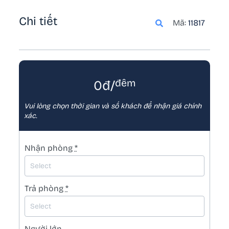
– Phụ thu trẻ em cao dưới 1m2: 100,000đ/trẻ
(từ bé thứ 4)
Chi tiết
Mã:
11817
🕕 Nhận phòng 14h ngày đi – Trả phòng 12h
ngày về
đêm
0đ/
Vui lòng chọn thời gian và số khách để nhận giá chính
xác.
Nhận phòng
*
Trả phòng
*
Người lớn