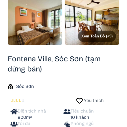
Xem Toàn Bộ (+9)
Fontana Villa, Sóc Sơn (tạm
dừng bán)
Sóc Sơn
Yêu thích





Diện tích nhà
Tiêu chuẩn
800m²
10 khách
Tối đa
Phòng ngủ