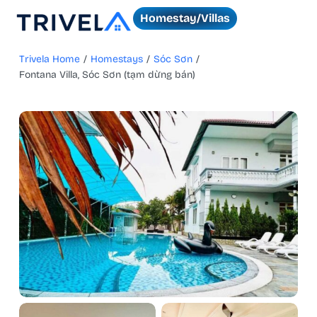
Homestay/Villas
Trivela Home
/
Homestays
/
Sóc Sơn
/
Fontana Villa, Sóc Sơn (tạm dừng bán)