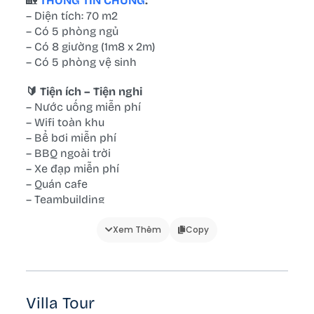
🏡
THÔNG TIN CHUNG
:
– Diện tích: 70 m2
– Có 5 phòng ngủ
– Có 8 giường (1m8 x 2m)
– Có 5 phòng vệ sinh
🔰 Tiện ích – Tiện nghi
– Nước uống miễn phí
– Wifi toàn khu
– Bể bơi miễn phí
– BBQ ngoài trời
– Xe đạp miễn phí
– Quán cafe
– Teambuilding
🔰 Phòng ngủ:
Xem Thêm
Copy
– Đệm gối
– View ngủ
– Cửa sổ
– Điều hòa
Villa Tour
– Quạt điện