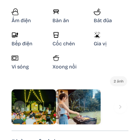
Ấm điện
Bàn ăn
Bát đũa
Bếp điện
Cốc chén
Gia vị
Vi sóng
Xoong nồi
2 ảnh