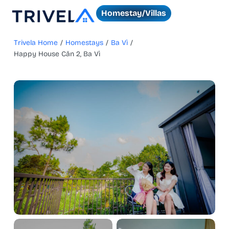
Homestay/Villas
Trivela Home
/
Homestays
/
Ba Vì
/
Happy House Căn 2, Ba Vì