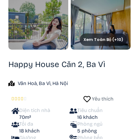
Xem Toàn Bộ (+10)
Happy House Căn 2, Ba Vì
Vân Hoà, Ba Vì, Hà Nội
Yêu thích





Diện tích nhà
Tiêu chuẩn
70m²
16 khách
Tối đa
Phòng ngủ
18 khách
5 phòng
Giường
Phòng bếp