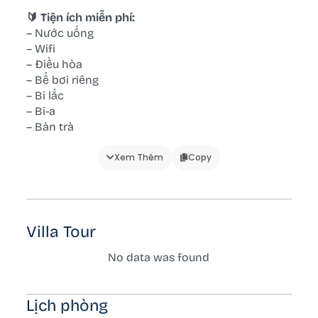
🔰 Tiện ích miễn phí:
– Nước uống
– Wifi
– Điều hòa
– Bể bơi riêng
– Bi lắc
– Bi-a
– Bàn trà
– BBQ
Xem Thêm
Copy
🔰 Phòng ngủ:
– Đệm gối
– View phòng ngủ
Villa Tour
🔰 Phòng vệ sinh/tắm:
– Bàn chải / kem đánh răng
No data was found
– Gương tắm
– Dầu gội/sữa tắm
– Khăn tắm
Lịch phòng
– Buồng tắm đứng