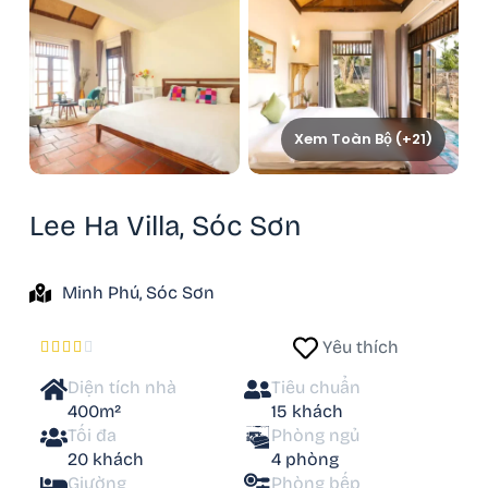
Xem Toàn Bộ (+21)
Lee Ha Villa, Sóc Sơn
Minh Phú, Sóc Sơn
Yêu thích





Diện tích nhà
Tiêu chuẩn
400m²
15 khách
Tối đa
Phòng ngủ
20 khách
4 phòng
Giường
Phòng bếp