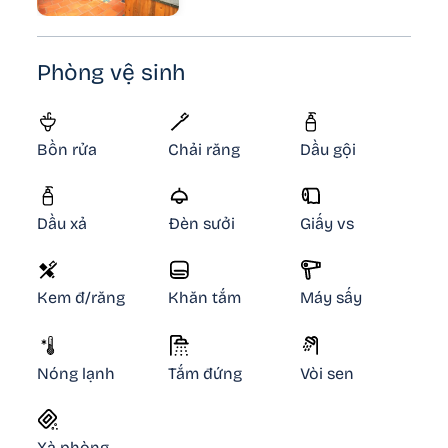
Phòng vệ sinh
Bồn rửa
Chải răng
Dầu gội
Dầu xả
Đèn sưởi
Giấy vs
Kem đ/răng
Khăn tắm
Máy sấy
Nóng lạnh
Tắm đứng
Vòi sen
Xà phòng