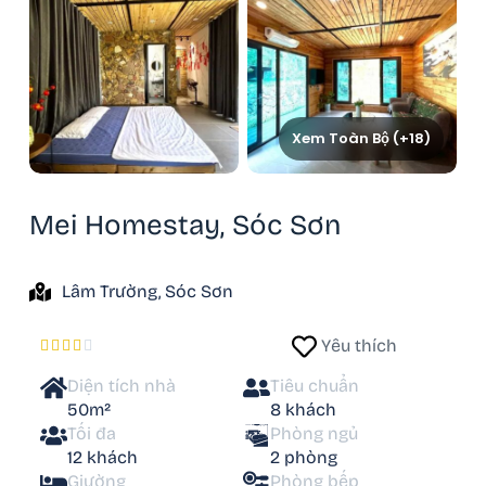
Xem Toàn Bộ (+18)
Mei Homestay, Sóc Sơn
Lâm Trường, Sóc Sơn
Yêu thích





Diện tích nhà
Tiêu chuẩn
50m²
8 khách
Tối đa
Phòng ngủ
12 khách
2 phòng
Giường
Phòng bếp