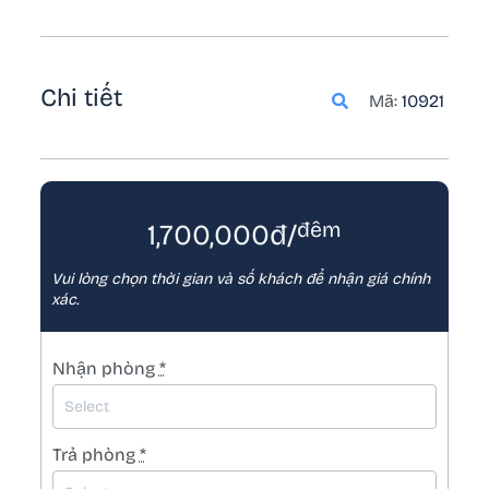
200.000 VND/ người
– Phụ thu trẻ em (từ 6 – dưới 12 tuổi): 100.000 VND/
bé
– Miễn phí em bé dưới 6 tuổi
Chi tiết
Mã:
10921
🕕 Nhận phòng 14h ngày đi – Trả phòng 12h
ngày về
đêm
1,700,000đ/
Vui lòng chọn thời gian và số khách để nhận giá chính
xác.
Nhận phòng
*
Trả phòng
*