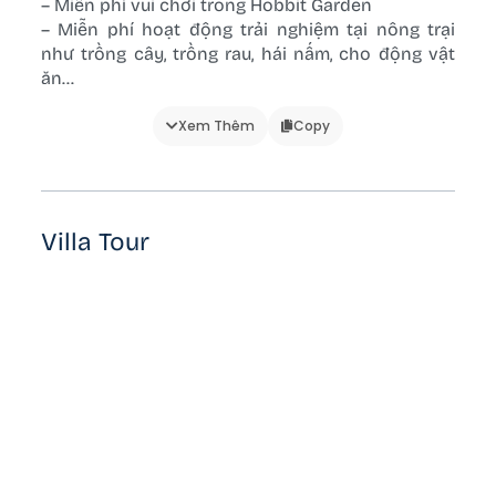
– Miễn phí vui chơi trong Hobbit Garden
– Miễn phí hoạt động trải nghiệm tại nông trại
như trồng cây, trồng rau, hái nấm, cho động vật
ăn…
🔰 Phòng ngủ:
Xem Thêm
Copy
– Đệm gối
– Bàn làm việc
– Cửa sổ
– Điều hòa
Villa Tour
– Quạt điện
🔰 Phòng vệ sinh/tắm:
– Buồng tắm đứng
– Bồn tắm
– Máy sấy
– Gương tắm
– Dầu gội/sữa tắm
– Khăn tắm
– Nóng lạnh
– Giấy vệ sinh