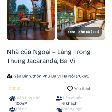
Xem Toàn Bộ (+31)
Nhà của Ngoại – Làng Trong
Thung Jacaranda, Ba Vì
Yên Bình, thôn Phú, Ba Vì, Hà Nội (70km).
Yêu thích





Diện tích nhà
Tiêu chuẩn
100m²
6 khách
Tối đa
Phòng ngủ