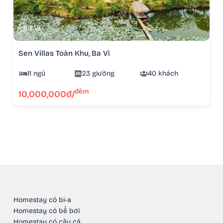
Ba Vì
Sen Villas Toàn Khu, Ba Vì
11 ngủ
23 giường
40 khách
đêm
10,000,000đ/
Homestay có bi-a
Homestay có bể bơi
Homestay có câu cá