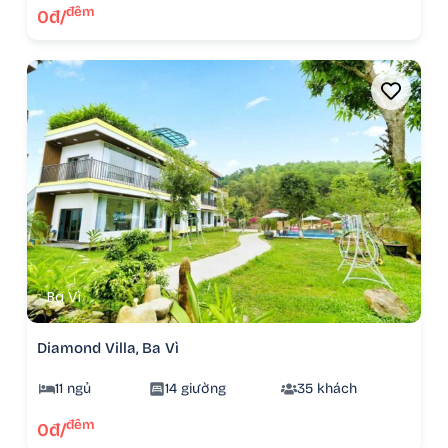
đêm
0đ/
Ba Vì
Diamond Villa, Ba Vì
11 ngủ
14 giường
35 khách
đêm
0đ/