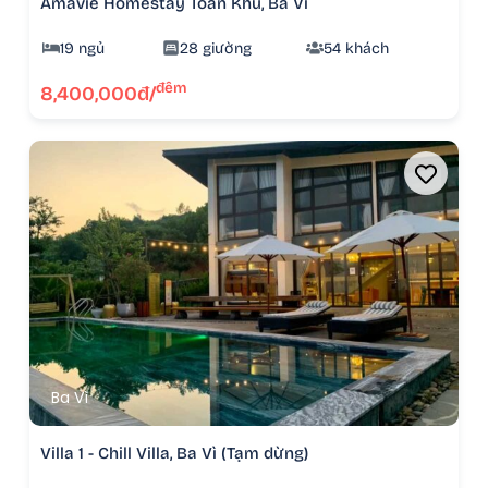
Amavie Homestay Toàn Khu, Ba Vì
19 ngủ
28 giường
54 khách
đêm
8,400,000đ/
Ba Vì
Villa 1 - Chill Villa, Ba Vì (Tạm dừng)