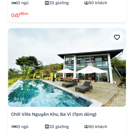
13 ngủ
33 giường
50 khách
đêm
0đ/
Ba Vì
Chill Villa Nguyên Khu, Ba Vì (Tạm dừng)
13 ngủ
33 giường
50 khách