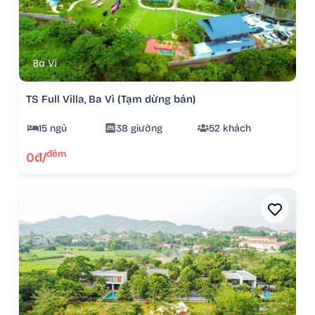
Ba Vì
TS Full Villa, Ba Vì (Tạm dừng bán)
15 ngủ
38 giường
52 khách
đêm
0đ/