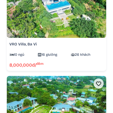
Ba Vì
VRO Villa, Ba Vì
10 ngủ
16 giường
26 khách
đêm
8,000,000đ/