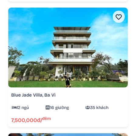
Ba Vì
Blue Jade Villa, Ba Vì
12 ngủ
16 giường
35 khách
đêm
7,500,000đ/