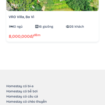
Ba Vì
VRO Villa, Ba Vì
10 ngủ
16 giường
26 khách
đêm
8,000,000đ/
Homestay có bi-a
Homestay có bể bơi
Homestay có câu cá
Homestay có chèo thuyền