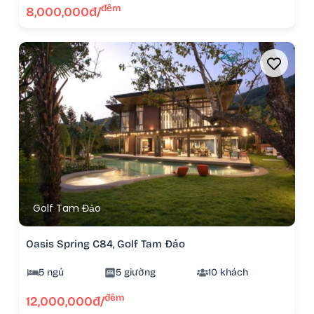
đêm
8,000,000đ/
Golf Tam Đảo
Oasis Spring C84, Golf Tam Đảo
5 ngủ
5 giường
10 khách
đêm
12,000,000đ/