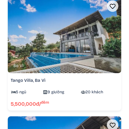
Ba Vì
Tango Villa, Ba Vì
5 ngủ
9 giường
20 khách
đêm
5,500,000đ/