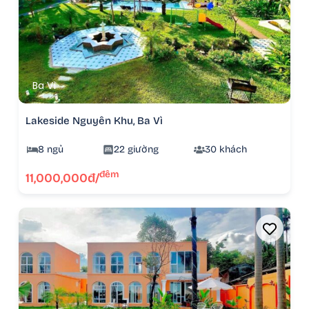
Ba Vì
Lakeside Nguyên Khu, Ba Vì
8 ngủ
22 giường
30 khách
đêm
11,000,000đ/