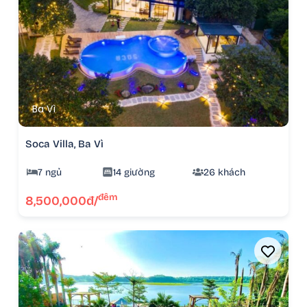
Ba Vì
Soca Villa, Ba Vì
7 ngủ
14 giường
26 khách
đêm
8,500,000đ/