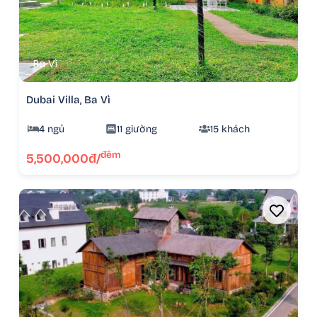
Ba Vì
Dubai Villa, Ba Vì
4 ngủ
11 giường
15 khách
đêm
5,500,000đ/