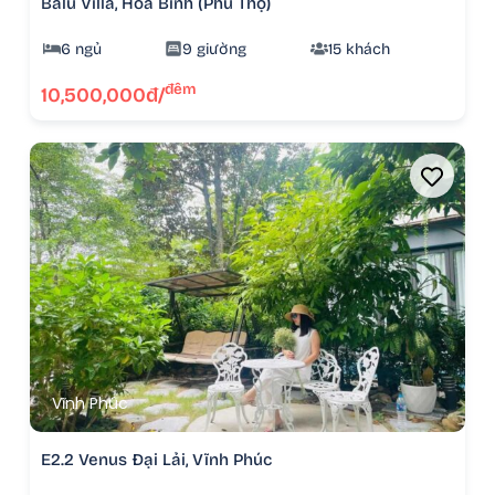
Balu Villa, Hòa Bình (Phú Thọ)
6 ngủ
9 giường
15 khách
đêm
10,500,000đ/
Vĩnh Phúc
E2.2 Venus Đại Lải, Vĩnh Phúc