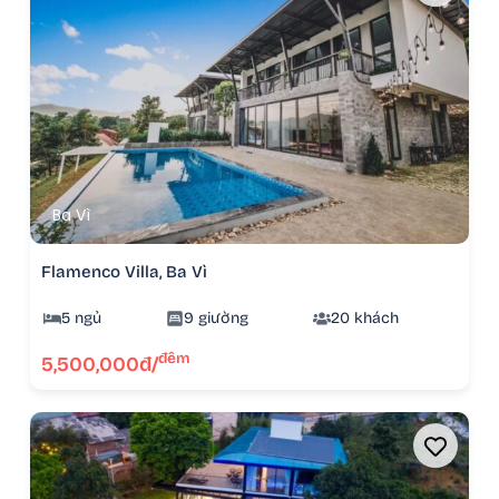
Ba Vì
Flamenco Villa, Ba Vì
5 ngủ
9 giường
20 khách
đêm
5,500,000đ/