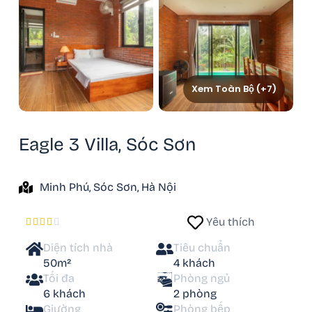
Xem Toàn Bộ (+7)
Eagle 3 Villa, Sóc Sơn
Minh Phú, Sóc Sơn, Hà Nội
Yêu thích





Diện tích nhà
Tiêu chuẩn
50m²
4 khách
Tối đa
Phòng ngủ
6 khách
2 phòng
Giường
Phòng bếp