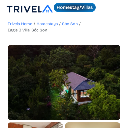
Homestay/Villas
Trivela Home
/
Homestays
/
Sóc Sơn
/
Eagle 3 Villa, Sóc Sơn