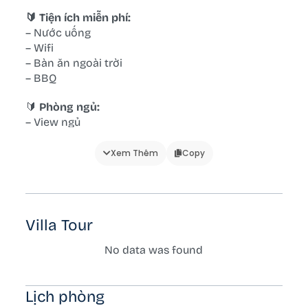
🔰 Tiện ích miễn phí:
– Nước uống
– Wifi
– Bàn ăn ngoài trời
– BBQ
🔰
Phòng ngủ:
– View ngủ
– Đệm gối
– Điều hòa
Xem Thêm
Copy
– Quạt điện
🔰 Phòng vệ sinh/tắm:
– Buồng tắm đứng
Villa Tour
– Bàn chải răng
– Máy sấy
No data was found
– Gương tắm
– Dầu gội/sữa tắm
– Khăn tắm
Lịch phòng
– Nóng lạnh