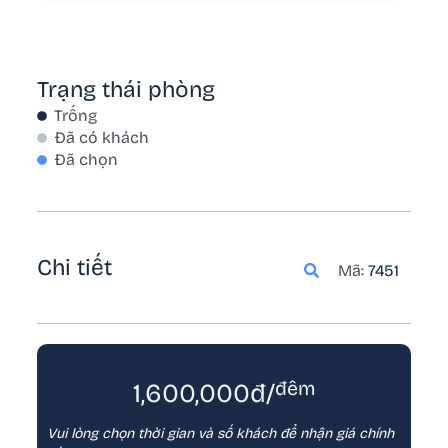
– Nhận tối đa 6 người
– Phụ thu tính từ người lớn thứ 5 (từ 12 tuổi trở
lên) 200,000 VND/người. Giá đã bao gồm dịch vụ
Trạng thái phòng
– Từ trẻ em thứ 3 (6-12 tuổi) phụ thu 100,000
VND/trẻ
Trống
– Trẻ em dưới 5 tuổi
Đã có khách
Đã chọn
🕕 Nhận phòng 14h ngày đi – Trả phòng 12h
ngày về
Chi tiết
Mã:
7451
đêm
1,600,000đ/
Vui lòng chọn thời gian và số khách để nhận giá chính