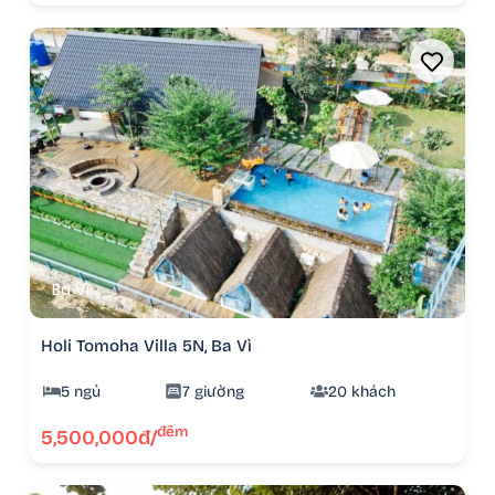
Ba Vì
Holi Tomoha Villa 5N, Ba Vì
5 ngủ
7 giường
20 khách
đêm
5,500,000đ/