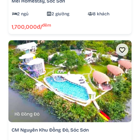
Mei Homestay, Sóc Sơn
2 ngủ
2 giường
8 khách
đêm
1,700,000đ/
Hồ Đồng Đò
CM Nguyên Khu Đồng Đò, Sóc Sơn