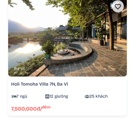
Ba Vì
Holi Tomoha Villa 7N, Ba Vì
7 ngủ
12 giường
25 khách
đêm
7,500,000đ/