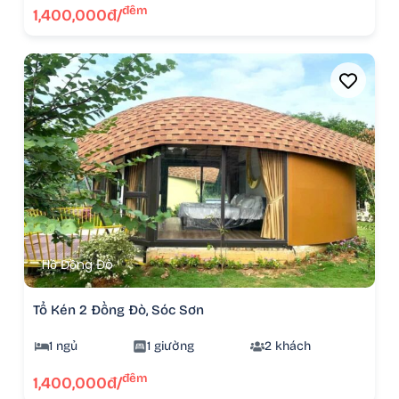
đêm
1,400,000đ/
Hồ Đồng Đò
Tổ Kén 2 Đồng Đò, Sóc Sơn
1 ngủ
1 giường
2 khách
đêm
1,400,000đ/