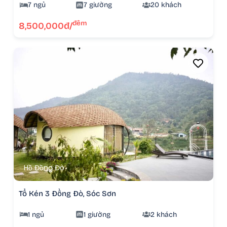
7 ngủ
7 giường
20 khách
đêm
8,500,000đ/
Hồ Đồng Đò
Tổ Kén 3 Đồng Đò, Sóc Sơn
1 ngủ
1 giường
2 khách