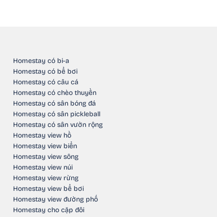
Homestay có bi-a
Homestay có bể bơi
Homestay có câu cá
Homestay có chèo thuyền
Homestay có sân bóng đá
Homestay có sân pickleball
Homestay có sân vườn rộng
Homestay view hồ
Homestay view biển
Homestay view sông
Homestay view núi
Homestay view rừng
Homestay view bể bơi
Homestay view đường phố
Homestay cho cặp đôi