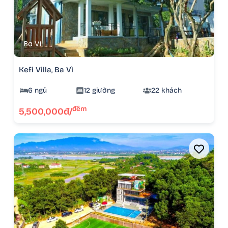
Ba Vì
Kefi Villa, Ba Vì
6 ngủ
12 giường
22 khách
đêm
5,500,000đ/