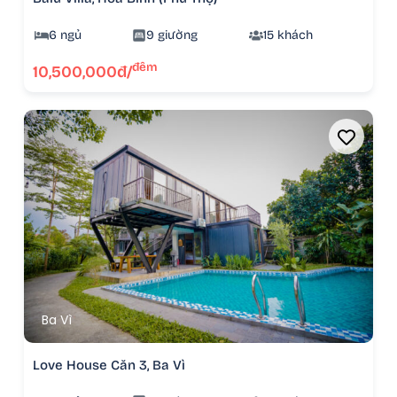
6 ngủ
9 giường
15 khách
đêm
10,500,000đ/
Ba Vì
Love House Căn 3, Ba Vì