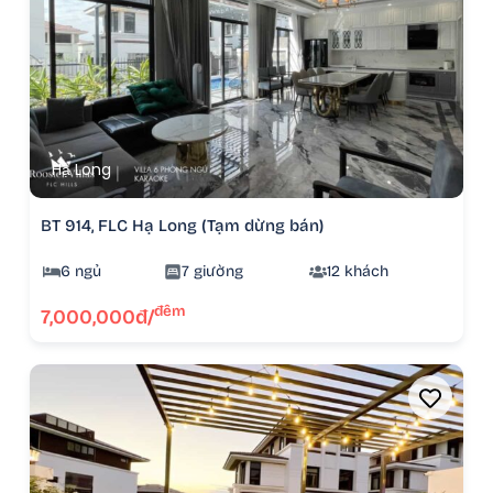
Hạ Long
BT 914, FLC Hạ Long (Tạm dừng bán)
6 ngủ
7 giường
12 khách
đêm
7,000,000đ/