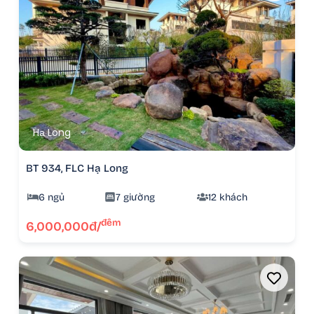
Hạ Long
BT 934, FLC Hạ Long
6 ngủ
7 giường
12 khách
đêm
6,000,000đ/