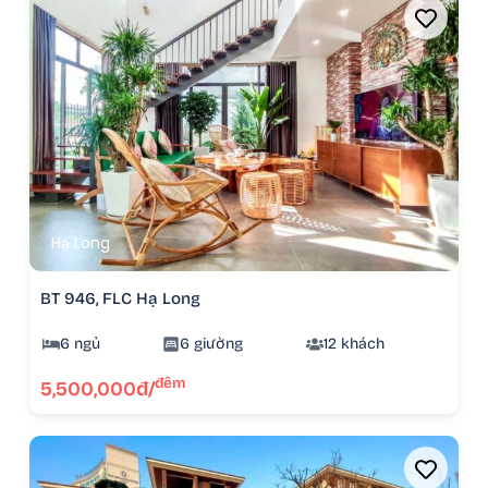
Hạ Long
BT 946, FLC Hạ Long
6 ngủ
6 giường
12 khách
đêm
5,500,000đ/