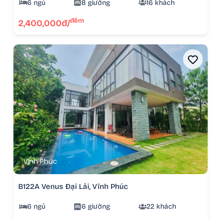
6 ngủ
8 giường
16 khách
đêm
2,400,000đ/
Vĩnh Phúc
B122A Venus Đại Lải, Vĩnh Phúc
6 ngủ
6 giường
22 khách