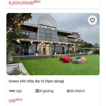
đêm
5,200,000đ/
Ba Vì
Green Hill Villa, Ba Vì (Tạm dừng)
6 ngủ
15 giường
30 khách
đêm
0đ/