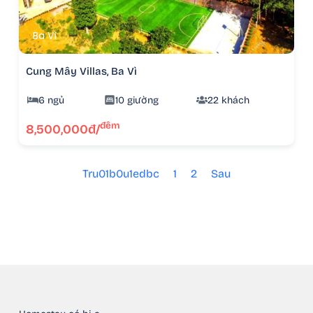
Ba Vì
Cung Mây Villas, Ba Vì
6 ngủ
10 giường
22 khách
đêm
8,500,000đ/
Tru01b0u1edbc
1
2
Sau