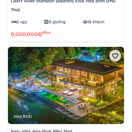
LAMY River Mansion (BeanHi) Villa, Hòa Bình (Phú
Thọ)
6 ngủ
9 giường
18 khách
đêm
6,000,000đ/
Hòa Bình
Balu Villa, Hòa Bình (Phú Thọ)