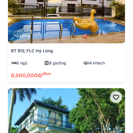
Hạ Long
BT 912, FLC Hạ Long
6 ngủ
8 giường
14 khách
đêm
6,500,000đ/