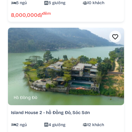
5 ngủ
5 giường
10 khách
đêm
8,000,000đ/
Hồ Đồng Đò
Island House 2 - hồ Đồng Đò, Sóc Sơn
2 ngủ
4 giường
12 khách