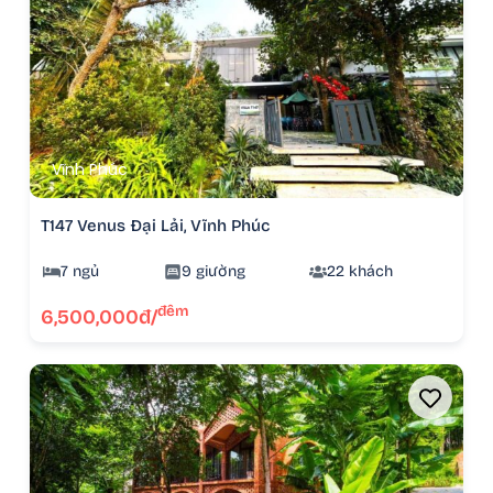
Vĩnh Phúc
T147 Venus Đại Lải, Vĩnh Phúc
7 ngủ
9 giường
22 khách
đêm
6,500,000đ/