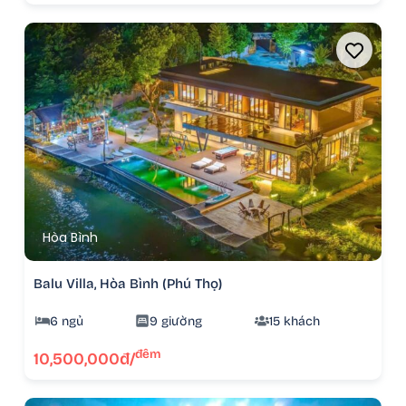
Hòa Bình
Balu Villa, Hòa Bình (Phú Thọ)
6 ngủ
9 giường
15 khách
đêm
10,500,000đ/