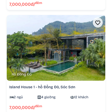
đêm
7,000,000đ/
Hồ Đồng Đò
Island House 1 - hồ Đồng Đò, Sóc Sơn
2 ngủ
4 giường
12 khách
đêm
7,000,000đ/