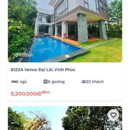
Vĩnh Phúc
B122A Venus Đại Lải, Vĩnh Phúc
6 ngủ
6 giường
22 khách
đêm
5,200,000đ/