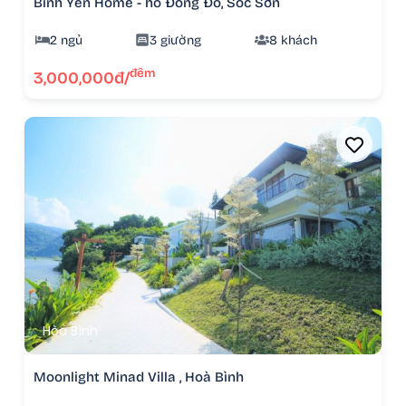
Bình Yên Home - hồ Đồng Đò, Sóc Sơn
2 ngủ
3 giường
8 khách
đêm
3,000,000đ/
Hòa Bình
Moonlight Minad Villa , Hoà Bình