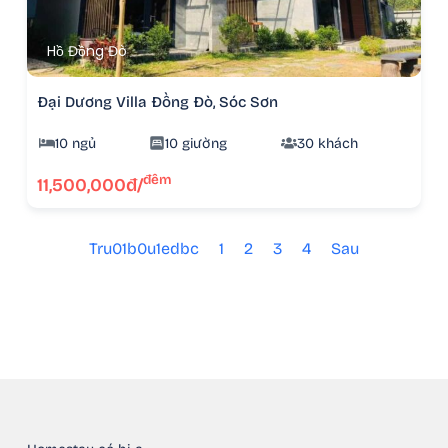
Hồ Đồng Đò
Đại Dương Villa Đồng Đò, Sóc Sơn
10 ngủ
10 giường
30 khách
đêm
11,500,000đ/
Tru01b0u1edbc
1
2
3
4
Sau