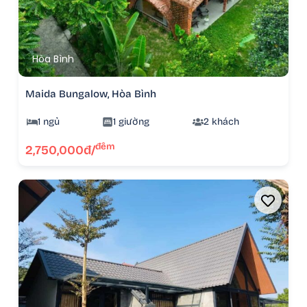
Hòa Bình
Maida Bungalow, Hòa Bình
1 ngủ
1 giường
2 khách
đêm
2,750,000đ/