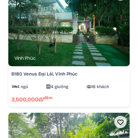
Vĩnh Phúc
B180 Venus Đại Lải, Vĩnh Phúc
4 ngủ
4 giường
18 khách
đêm
3,500,000đ/