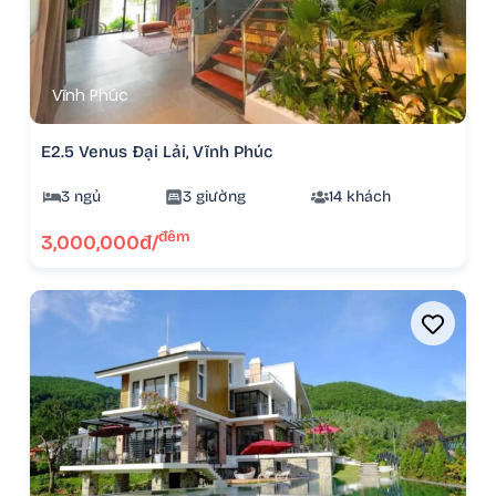
Vĩnh Phúc
E2.5 Venus Đại Lải, Vĩnh Phúc
3 ngủ
3 giường
14 khách
đêm
3,000,000đ/