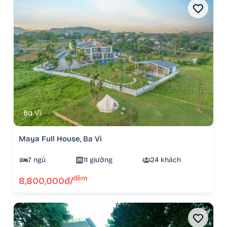
Ba Vì
Maya Full House, Ba Vì
7 ngủ
11 giường
24 khách
đêm
8,800,000đ/