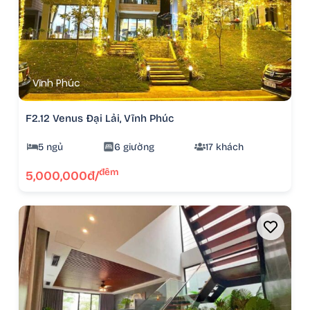
Vĩnh Phúc
F2.12 Venus Đại Lải, Vĩnh Phúc
5 ngủ
6 giường
17 khách
đêm
5,000,000đ/