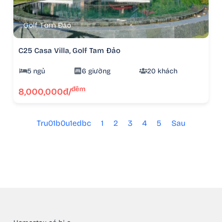
Golf Tam Đảo
C25 Casa Villa, Golf Tam Đảo
5 ngủ
6 giường
20 khách
đêm
8,000,000đ/
Tru01b0u1edbc
1
2
3
4
5
Sau