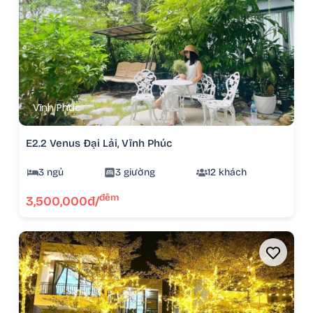
Vĩnh Phúc
E2.2 Venus Đại Lải, Vĩnh Phúc
3 ngủ
3 giường
12 khách
đêm
3,500,000đ/