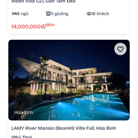
Moon Villa C27, Golf Tam Đảo
8 ngủ
11 giường
18 khách
đêm
14,000,000đ/
Hòa Bình
LAMY River Mansio (BeanHi) Villa Full, Hòa Bình
(Phú Thọ)