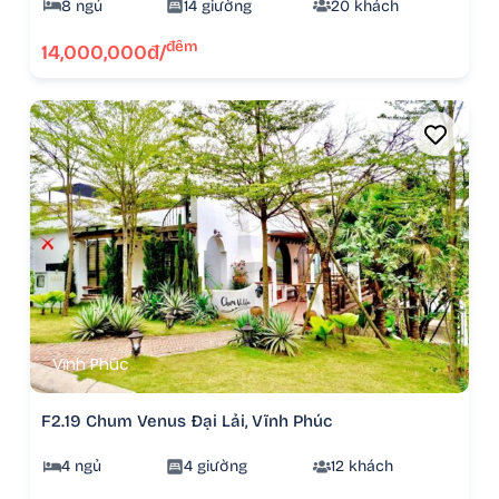
8 ngủ
14 giường
20 khách
đêm
14,000,000đ/
Vĩnh Phúc
F2.19 Chum Venus Đại Lải, Vĩnh Phúc
4 ngủ
4 giường
12 khách