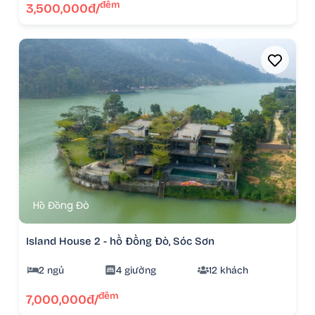
đêm
3,500,000đ/
Hồ Đồng Đò
Island House 2 - hồ Đồng Đò, Sóc Sơn
2 ngủ
4 giường
12 khách
đêm
7,000,000đ/