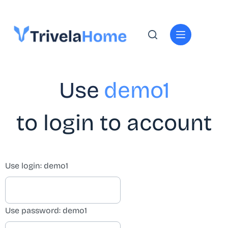
Use
demo1
to login to accou​nt
Use login: demo1
Use password: demo1