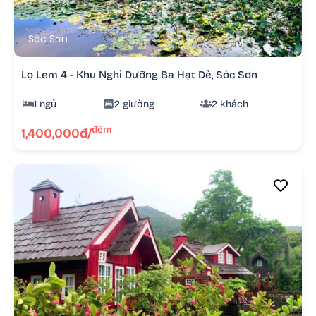
Sóc Sơn
Lọ Lem 4 - Khu Nghỉ Dưỡng Ba Hạt Dẻ, Sóc Sơn
1 ngủ
2 giường
2 khách
đêm
1,400,000đ/