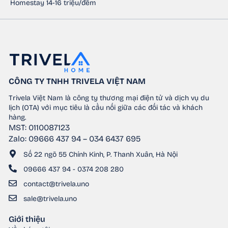
Homestay 14-16 triệu/đêm
CÔNG TY TNHH TRIVELA VIỆT NAM
Trivela Việt Nam là công ty thương mại điện tử và dịch vụ du
lịch (OTA) với mục tiêu là cầu nối giữa các đối tác và khách
hàng.
MST: 0110087123
Zalo: 09666 437 94 – 034 6437 695
Số 22 ngõ 55 Chính Kinh, P. Thanh Xuân, Hà Nội
09666 437 94 - 0374 208 280
contact@trivela.uno
sale@trivela.uno
Giới thiệu