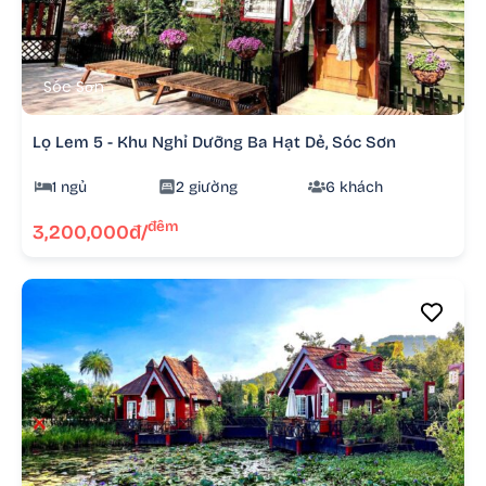
Sóc Sơn
Lọ Lem 5 - Khu Nghỉ Dưỡng Ba Hạt Dẻ, Sóc Sơn
1 ngủ
2 giường
6 khách
đêm
3,200,000đ/