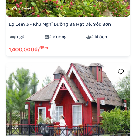
Sóc Sơn
Lọ Lem 3 - Khu Nghỉ Dưỡng Ba Hạt Dẻ, Sóc Sơn
1 ngủ
2 giường
2 khách
đêm
1,400,000đ/