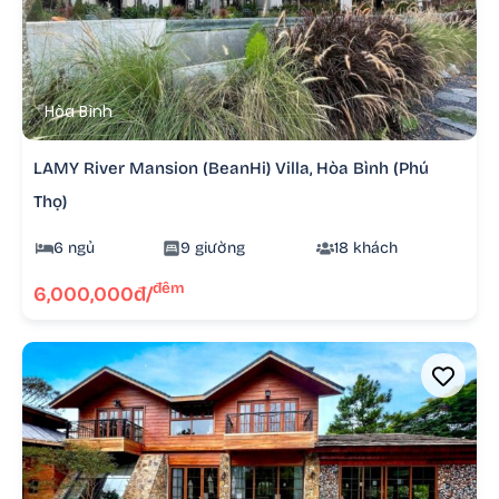
Hòa Bình
LAMY River Mansion (BeanHi) Villa, Hòa Bình (Phú
Thọ)
6 ngủ
9 giường
18 khách
đêm
6,000,000đ/