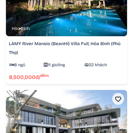
Hòa Bình
LAMY River Mansio (BeanHi) Villa Full, Hòa Bình (Phú
Thọ)
8 ngủ
11 giường
22 khách
đêm
8,500,000đ/