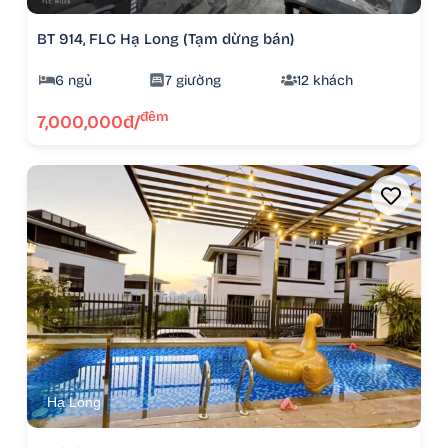
BT 914, FLC Hạ Long (Tạm dừng bán)
6 ngủ
7 giường
12 khách
đêm
7,000,000đ/
Hạ Long