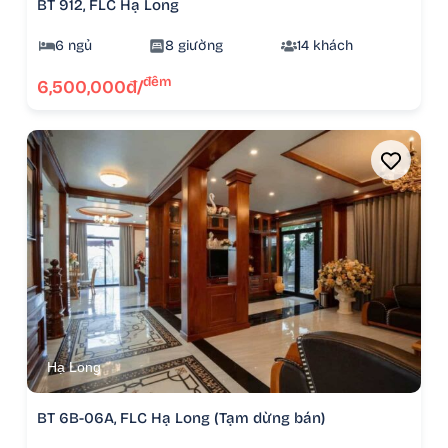
BT 912, FLC Hạ Long
6 ngủ
8 giường
14 khách
đêm
6,500,000đ/
Hạ Long
BT 6B-06A, FLC Hạ Long (Tạm dừng bán)