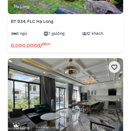
Hạ Long
BT 934, FLC Hạ Long
6 ngủ
7 giường
12 khách
đêm
6,000,000đ/
Hạ Long