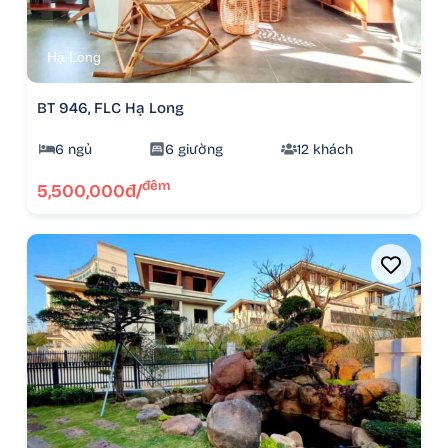
Hạ Long
BT 946, FLC Hạ Long
6 ngủ
6 giường
12 khách
đêm
5,500,000đ/