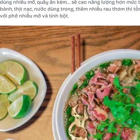
dùng nhiều mỡ, quẩy ăn kèm… sẽ cao năng lượng hơn mức tru
bánh, thịt nạc, nước dùng trong, thêm nhiều rau thơm thì t
với phở nhiều mỡ và tinh bột.