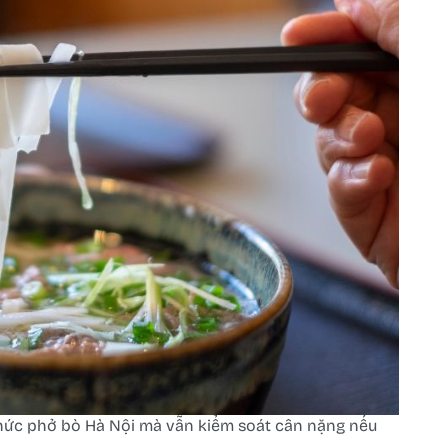
thức phở bò Hà Nội mà vẫn kiểm soát cân nặng nếu