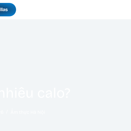
llas
nhiêu calo?
26
Ẩm thực Hà Nội