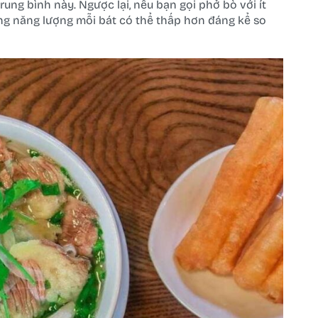
ng bình này. Ngược lại, nếu bạn gọi phở bò với ít
ổng năng lượng mỗi bát có thể thấp hơn đáng kể so