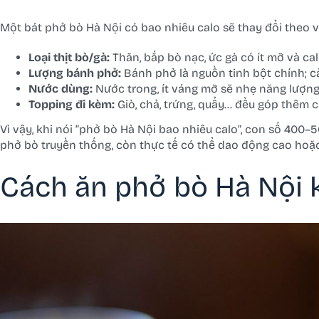
Một bát phở bò Hà Nội có bao nhiêu calo sẽ thay đổi theo v
Loại thịt bò/gà:
Thăn, bắp bò nạc, ức gà có ít mỡ và calo
Lượng bánh phở:
Bánh phở là nguồn tinh bột chính; c
Nước dùng:
Nước trong, ít váng mỡ sẽ nhẹ năng lượn
Topping đi kèm:
Giò, chả, trứng, quẩy… đều góp thêm ca
Vì vậy, khi nói “phở bò Hà Nội bao nhiêu calo”, con số 400
phở bò truyền thống, còn thực tế có thể dao động cao hoặ
Cách ăn phở bò Hà Nội 