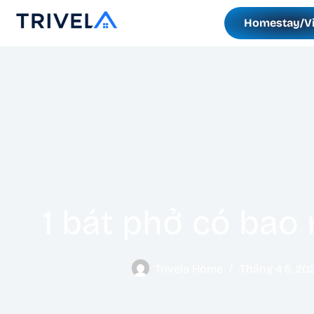
Homestay/Vi
1 bát phở có bao 
Trivela Home
Tháng 4 5, 20