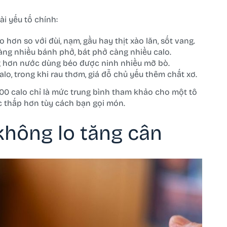
ài yếu tố chính:
 hơn so với đùi, nạm, gầu hay thịt xào lăn, sốt vang.
àng nhiều bánh phở, bát phở càng nhiều calo.
g hơn nước dùng béo được ninh nhiều mỡ bò.
lo, trong khi rau thơm, giá đỗ chủ yếu thêm chất xơ.
–500 calo chỉ là mức trung bình tham khảo cho một tô
c thấp hơn tùy cách bạn gọi món.
không lo tăng cân