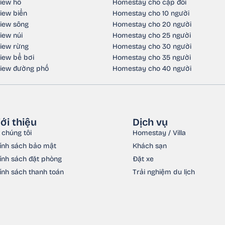
iew hồ
Homestay cho cặp đôi
iew biển
Homestay cho 10 người
iew sông
Homestay cho 20 người
iew núi
Homestay cho 25 người
iew rừng
Homestay cho 30 người
iew bể bơi
Homestay cho 35 người
iew đường phố
Homestay cho 40 người
iới thiệu
Dịch vụ
 chúng tôi
Homestay / Villa
ính sách bảo mật
Khách sạn
ính sách đặt phòng
Đặt xe
ính sách thanh toán
Trải nghiệm du lịch