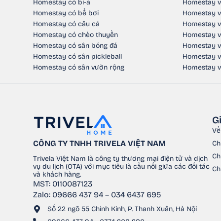
Homestay có bi-a
Homestay v
Homestay có bể bơi
Homestay v
Homestay có câu cá
Homestay v
Homestay có chèo thuyền
Homestay v
Homestay có sân bóng đá
Homestay v
Homestay có sân pickleball
Homestay v
Homestay có sân vườn rộng
Homestay v
G
Về
CÔNG TY TNHH TRIVELA VIỆT NAM
Ch
Ch
Trivela Việt Nam là công ty thương mại điện tử và dịch
vụ du lịch (OTA) với mục tiêu là cầu nối giữa các đối tác
Ch
và khách hàng.
MST: 0110087123
Zalo: 09666 437 94 – 034 6437 695
Số 22 ngõ 55 Chính Kinh, P. Thanh Xuân, Hà Nội