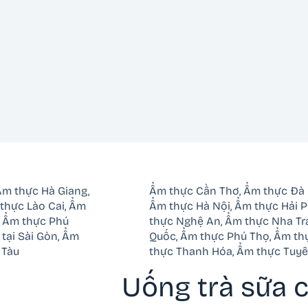
Ẩm thực Hà Giang
,
Ẩm thực Cần Thơ
,
Ẩm thực Đà 
thực Lào Cai
,
Ẩm
Ẩm thực Hà Nội
,
Ẩm thực Hải 
,
Ẩm thực Phú
thực Nghệ An
,
Ẩm thực Nha Tr
tại Sài Gòn
,
Ẩm
Quốc
,
Ẩm thực Phú Thọ
,
Ẩm th
 Tàu
thực Thanh Hóa
,
Ẩm thực Tuy
Uống trà sữa 