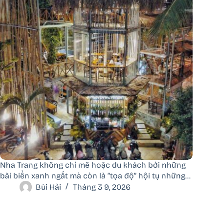
Nha Trang không chỉ mê hoặc du khách bởi những
bãi biển xanh ngắt mà còn là “tọa độ” hội tụ những…
Bùi Hải
Tháng 3 9, 2026