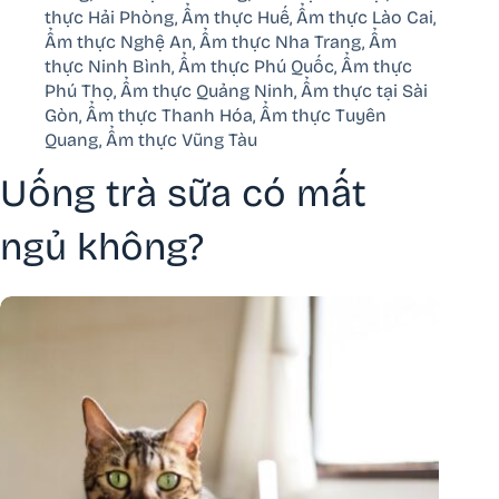
thực Hải Phòng
,
Ẩm thực Huế
,
Ẩm thực Lào Cai
,
Ẩm thực Nghệ An
,
Ẩm thực Nha Trang
,
Ẩm
thực Ninh Bình
,
Ẩm thực Phú Quốc
,
Ẩm thực
Phú Thọ
,
Ẩm thực Quảng Ninh
,
Ẩm thực tại Sài
Gòn
,
Ẩm thực Thanh Hóa
,
Ẩm thực Tuyên
Quang
,
Ẩm thực Vũng Tàu
Uống trà sữa có mất
ngủ không?