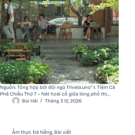
Nguồn: Tổng hợp bởi đội ngũ Trivela.uno” 1. Tiệm Cà
Phê Chiều Thứ 7 – Nét hoài cổ giữa lòng phố thị…
Bùi Hải
Tháng 3 12, 2026
Ẩm thực Đà Nẵng
,
Bài viết