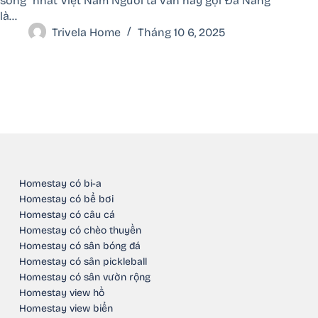
sống” nhất Việt Nam Người ta vẫn hay gọi Đà Nẵng
là…
Trivela Home
Tháng 10 6, 2025
Homestay có bi-a
Homestay có bể bơi
Homestay có câu cá
Homestay có chèo thuyền
Homestay có sân bóng đá
Homestay có sân pickleball
Homestay có sân vườn rộng
Homestay view hồ
Homestay view biển