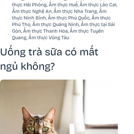
thực Hải Phòng
,
Ẩm thực Huế
,
Ẩm thực Lào Cai
,
Ẩm thực Nghệ An
,
Ẩm thực Nha Trang
,
Ẩm
thực Ninh Bình
,
Ẩm thực Phú Quốc
,
Ẩm thực
Phú Thọ
,
Ẩm thực Quảng Ninh
,
Ẩm thực tại Sài
Gòn
,
Ẩm thực Thanh Hóa
,
Ẩm thực Tuyên
Quang
,
Ẩm thực Vũng Tàu
Uống trà sữa có mất
ngủ không?