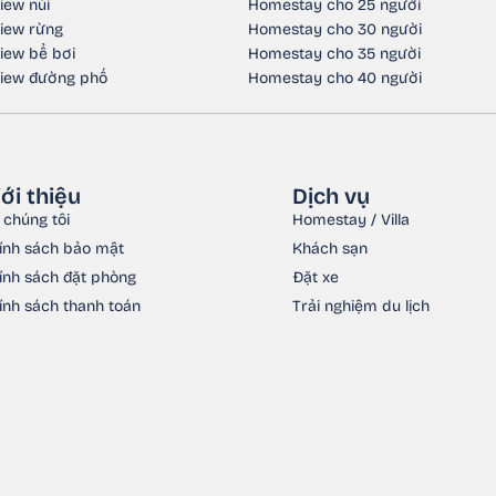
iew núi
Homestay cho 25 người
iew rừng
Homestay cho 30 người
iew bể bơi
Homestay cho 35 người
iew đường phố
Homestay cho 40 người
iới thiệu
Dịch vụ
 chúng tôi
Homestay / Villa
ính sách bảo mật
Khách sạn
ính sách đặt phòng
Đặt xe
ính sách thanh toán
Trải nghiệm du lịch