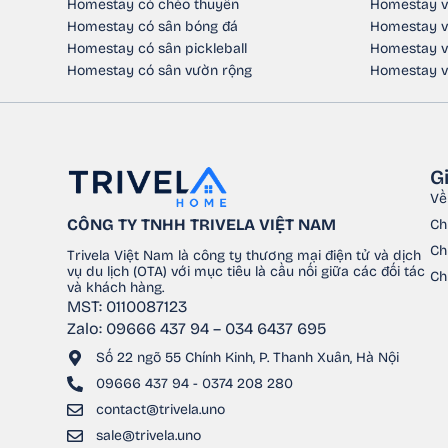
Homestay có chèo thuyền
Homestay v
Homestay có sân bóng đá
Homestay v
Homestay có sân pickleball
Homestay v
Homestay có sân vườn rộng
Homestay v
G
Về
CÔNG TY TNHH TRIVELA VIỆT NAM
Ch
Ch
Trivela Việt Nam là công ty thương mại điện tử và dịch
vụ du lịch (OTA) với mục tiêu là cầu nối giữa các đối tác
Ch
và khách hàng.
MST: 0110087123
Zalo: 09666 437 94 – 034 6437 695
Số 22 ngõ 55 Chính Kinh, P. Thanh Xuân, Hà Nội
09666 437 94 - 0374 208 280
contact@trivela.uno
sale@trivela.uno