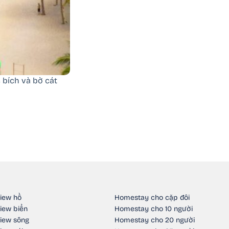
 bích và bờ cát
iew hồ
Homestay cho cặp đôi
iew biển
Homestay cho 10 người
iew sông
Homestay cho 20 người