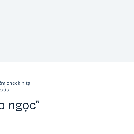
ểm checkin tại
Quốc
o ngọc”