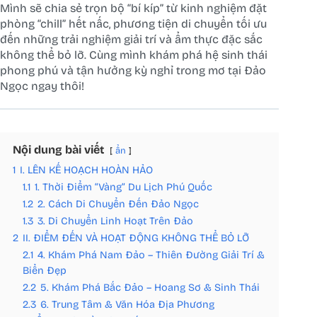
Mình sẽ chia sẻ trọn bộ “bí kíp” từ kinh nghiệm đặt
phòng “chill” hết nấc, phương tiện di chuyển tối ưu
đến những trải nghiệm giải trí và ẩm thực đặc sắc
không thể bỏ lỡ. Cùng mình khám phá hệ sinh thái
phong phú và tận hưởng kỳ nghỉ trong mơ tại Đảo
Ngọc ngay thôi!
Nội dung bài viết
ẩn
1
I. LÊN KẾ HOẠCH HOÀN HẢO
1.1
1. Thời Điểm “Vàng” Du Lịch Phú Quốc
1.2
2. Cách Di Chuyển Đến Đảo Ngọc
1.3
3. Di Chuyển Linh Hoạt Trên Đảo
2
II. ĐIỂM ĐẾN VÀ HOẠT ĐỘNG KHÔNG THỂ BỎ LỠ
2.1
4. Khám Phá Nam Đảo – Thiên Đường Giải Trí &
Biển Đẹp
2.2
5. Khám Phá Bắc Đảo – Hoang Sơ & Sinh Thái
2.3
6. Trung Tâm & Văn Hóa Địa Phương