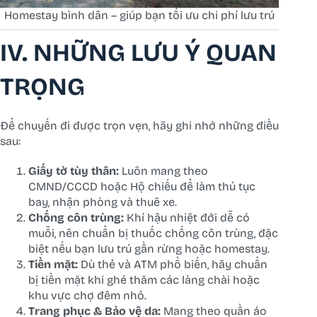
Homestay bình dân – giúp bạn tối ưu chi phí lưu trú
IV. NHỮNG LƯU Ý QUAN
TRỌNG
Để chuyến đi được trọn vẹn, hãy ghi nhớ những điều
sau:
Giấy tờ tùy thân:
Luôn mang theo
CMND/CCCD hoặc Hộ chiếu để làm thủ tục
bay, nhận phòng và thuê xe.
Chống côn trùng:
Khí hậu nhiệt đới dễ có
muỗi, nên chuẩn bị thuốc chống côn trùng, đặc
biệt nếu bạn lưu trú gần rừng hoặc homestay.
Tiền mặt:
Dù thẻ và ATM phổ biến, hãy chuẩn
bị tiền mặt khi ghé thăm các làng chài hoặc
khu vực chợ đêm nhỏ.
Trang phục & Bảo vệ da:
Mang theo quần áo