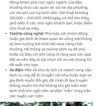
động khám phá mọi ngóc ngách của đảo,
thưởng thức các quán ăn vỉa hè địa phương,
với chi phí cực kỳ bình dân. Giá thuê khoảng
120.000 – 200.000 VNĐ/ngày, có thể tìm thấy
phổ biến ở các nhà nghỉ, khách sạn, hoặc điểm
cho thuê xe máy.
Taxi/Xe công nghệ:
Phù hợp với nhóm đông
hoặc gia đình đi tham quan ăn uống mà không
sợ ảnh hưởng bởi thời tiết mưa nắng thất
thường. Hệ thống xe taxi/xe dịch vụ đã phủ
khắp cả đảo, chi phí cũng rõ ràng qua các app
đặt xe nên đây là lựa chọn tối ưu mà chúng tôi
đề xuất cho bạn.
Xe điện:
Một số khu du lịch và resort cung cấp
dịch vụ này để di chuyển nội khu, hoặc bạn và
gia đình muốn đổi gió, đã chán đi taxi truyền
thống, muốn hít thở không khí, gió biển mát
lạnh thổi khi ngồi trên xe điện “trần” chạy trên
các tuyến ven biển.