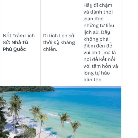
Hãy đi chậm
và dành thời
gian đọc
những tư liệu
lịch sử. Đây
Nốt Trầm Lịch
Di tích lịch sử
không phải
Sử
: Nhà Tù
thời kỳ kháng
điểm đến để
Phú Quốc
chiến.
vui chơi, mà là
nơi để kết nối
với tâm hồn và
lòng tự hào
dân tộc.