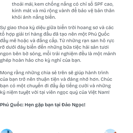
thoải mái, kem chống nắng có chỉ số SPF cao,
kính mát và mũ rộng vành để bảo vệ bản thân
khỏi ánh nắng biển.
Sự giao thoa kỳ diệu giữa biển trời hoang sơ và các
tổ hợp giải trí hàng đầu đã tạo nên một Phú Quốc
đầy mê hoặc và đẳng cấp. Từ những rạn san hô rực
rỡ dưới đáy biển đến những bữa tiệc hải sản tươi
ngon bên bờ sóng, mỗi trải nghiệm đều là một mảnh
ghép hoàn hảo cho kỳ nghỉ của bạn.
Mong rằng những chia sẻ trên sẽ giúp hành trình
của bạn trở nên thuận tiện và đáng nhớ hơn. Chúc
bạn có một chuyến đi đầy ắp tiếng cười và những
kỷ niệm tuyệt vời tại viên ngọc quý của Việt Nam!
Phú Quốc: Hẹn gặp bạn tại Đảo Ngọc!