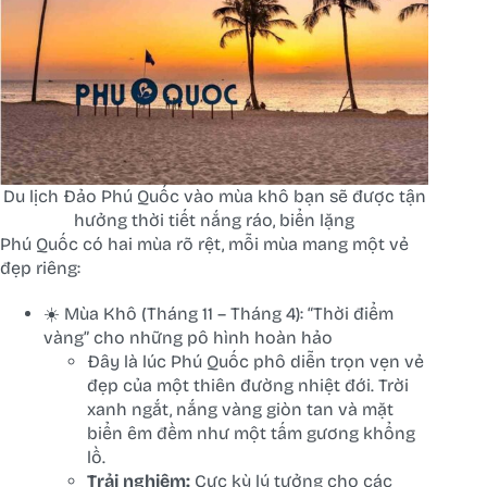
Du lịch Đảo Phú Quốc vào mùa khô bạn sẽ được tận
hưởng thời tiết nắng ráo, biển lặng
Phú Quốc có hai mùa rõ rệt, mỗi mùa mang một vẻ
đẹp riêng:
☀️ Mùa Khô (Tháng 11 – Tháng 4): “Thời điểm
vàng” cho những pô hình hoàn hảo
Đây là lúc Phú Quốc phô diễn trọn vẹn vẻ
đẹp của một thiên đường nhiệt đới. Trời
xanh ngắt, nắng vàng giòn tan và mặt
biển êm đềm như một tấm gương khổng
lồ.
Trải nghiệm:
Cực kỳ lý tưởng cho các