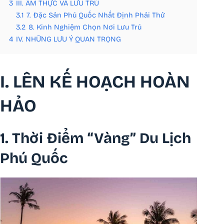
3
III. ẨM THỰC VÀ LƯU TRÚ
3.1
7. Đặc Sản Phú Quốc Nhất Định Phải Thử
3.2
8. Kinh Nghiệm Chọn Nơi Lưu Trú
4
IV. NHỮNG LƯU Ý QUAN TRỌNG
I. LÊN KẾ HOẠCH HOÀN
HẢO
1. Thời Điểm “Vàng” Du Lịch
Phú Quốc