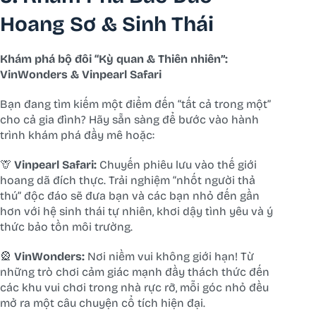
Hoang Sơ & Sinh Thái
Khám phá bộ đôi “Kỳ quan & Thiên nhiên”:
VinWonders & Vinpearl Safari
Bạn đang tìm kiếm một điểm đến “tất cả trong một”
cho cả gia đình? Hãy sẵn sàng để bước vào hành
trình khám phá đầy mê hoặc:
🦒
Vinpearl Safari:
Chuyến phiêu lưu vào thế giới
hoang dã đích thực. Trải nghiệm “nhốt người thả
thú” độc đáo sẽ đưa bạn và các bạn nhỏ đến gần
hơn với hệ sinh thái tự nhiên, khơi dậy tình yêu và ý
thức bảo tồn môi trường.
🎡
VinWonders:
Nơi niềm vui không giới hạn! Từ
những trò chơi cảm giác mạnh đầy thách thức đến
các khu vui chơi trong nhà rực rỡ, mỗi góc nhỏ đều
mở ra một câu chuyện cổ tích hiện đại.