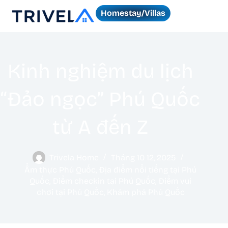
Homestay/Villas
Kinh nghiệm du lịch
“Đảo ngọc” Phú Quốc
từ A đến Z
Trivela Home
Tháng 10 12, 2025
Ẩm thực Phú Quốc
,
Địa điểm nổi tiếng tại Phú
Quốc
,
Điểm checkin tại Phú Quốc
,
Điểm vui
chơi tại Phú Quốc
,
Khám phá Phú Quốc