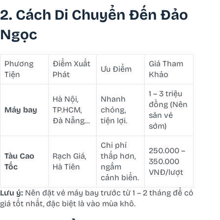
2. Cách Di Chuyển Đến Đảo
Ngọc
Phương
Điểm Xuất
Giá Tham
Ưu Điểm
Tiện
Phát
Khảo
1 – 3 triệu
Hà Nội,
Nhanh
đồng (Nên
Máy bay
TP.HCM,
chóng,
săn vé
Đà Nẵng…
tiện lợi.
sớm)
Chi phí
250.000 –
Tàu Cao
Rạch Giá,
thấp hơn,
350.000
Tốc
Hà Tiên
ngắm
VNĐ/lượt
cảnh biển.
Lưu ý:
Nên đặt vé máy bay trước từ 1 – 2 tháng để có
giá tốt nhất, đặc biệt là vào mùa khô.