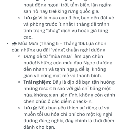
hoạt động ngoài trời, tắm biển, lặn ngắm
san hô hay trekking rừng quốc gia.
Lưu ý:
Vì là mùa cao điểm, bạn nên đặt vé
và phòng trước ít nhất 1 tháng để tránh
tình trạng “cháy” dịch vụ hoặc giá tăng
cao.
🌧️ Mùa Mưa (Tháng 5 – Tháng 10): Lựa chọn
của những ưu đãi “vàng”, thuần nghỉ dưỡng
Đừng để từ “mùa mưa” làm bạn chùn
bước! Những cơn mưa đảo Ngọc thường
đến nhanh và tạnh ngay, để lại không
gian vô cùng mát mẻ và thanh bình.
Trải nghiệm:
Đây là dịp để bạn tận hưởng
những resort 5 sao với giá chỉ bằng một
nửa, không gian yên tĩnh, không còn cảnh
chen chúc ở các điểm check-in.
Lưu ý:
Nếu bạn yêu thích sự riêng tư và
muốn tối ưu hóa chi phí cho một kỳ nghỉ
dưỡng đúng nghĩa, đây chính là thời điểm
dành cho bạn.