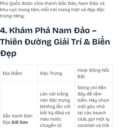
Phú Quốc được chia thành Bắc Đảo, Nam Đảo và
khu vực trung tâm, mỗi nơi mang một vẻ đẹp đặc
trưng riêng.
4. Khám Phá Nam Đảo –
Thiên Đường Giải Trí & Biển
Đẹp
Hoạt Động Nổi
Địa Điểm
Đặc Trưng
Bật
Đừng chỉ đến
Làn cát trắng
đây để tắm
mịn đặc trưng
biển. Hãy chọn
(không lẫn với
một góc nhỏ
bất kỳ đâu) và
tại các beach
Sắc Xanh Bản
màu nước
club, gọi một ly
Địa:
Bãi Sao
chuyển từ
cocktail và trải