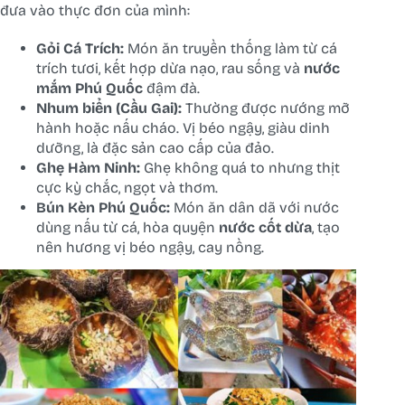
đưa vào thực đơn của mình:
Gỏi Cá Trích:
Món ăn truyền thống làm từ cá
trích tươi, kết hợp dừa nạo, rau sống và
nước
mắm Phú Quốc
đậm đà.
Nhum biển (Cầu Gai):
Thường được nướng mỡ
hành hoặc nấu cháo. Vị béo ngậy, giàu dinh
dưỡng, là đặc sản cao cấp của đảo.
Ghẹ Hàm Ninh:
Ghẹ không quá to nhưng thịt
cực kỳ chắc, ngọt và thơm.
Bún Kèn Phú Quốc:
Món ăn dân dã với nước
dùng nấu từ cá, hòa quyện
nước cốt dừa
, tạo
nên hương vị béo ngậy, cay nồng.