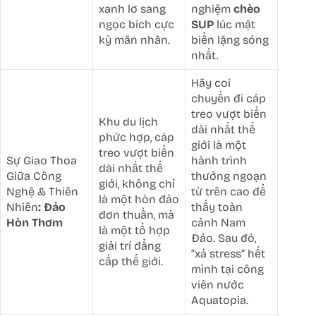
xanh lơ sang
nghiệm
chèo
ngọc bích cực
SUP
lúc mặt
kỳ mãn nhãn.
biển lặng sóng
nhất.
Hãy coi
chuyến đi cáp
treo vượt biển
Khu du lịch
dài nhất thế
phức hợp, cáp
giới là một
treo vượt biển
Sự Giao Thoa
hành trình
dài nhất thế
Giữa Công
thưởng ngoạn
giới, không chỉ
Nghệ & Thiên
từ trên cao để
là một hòn đảo
Nhiên
: Đảo
thấy toàn
đơn thuần, mà
Hòn Thơm
cảnh Nam
là một tổ hợp
Đảo. Sau đó,
giải trí đẳng
“xả stress” hết
cấp thế giới.
mình tại công
viên nước
Aquatopia.