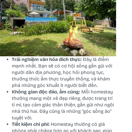
Trải nghiệm văn hóa đích thực:
Đây là điểm
mạnh nhất. Bạn sẽ có cơ hội sống gần gũi với
người dân địa phương, học hỏi phong tục,
thưởng thức ẩm thực truyền thống, và khám
phá những góc khuất ít người biết đến.
Không gian độc đáo, ấm cúng:
Mỗi homestay
thường mang một vẻ đẹp riêng, được trang trí
tỉ mỉ, tạo cảm giác thân thiện, gần gũi như ngôi
nhà thứ hai. Đây cũng là những “góc sống ảo”
tuyệt vời.
Tiết kiệm chi phí:
Homestay thường có giá
phòng phải chăng hơn so với khách sạn, giúp