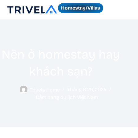
Homestay/Villas
Nên ở homestay hay
khách sạn?
Trivela Home
Tháng 6 29, 2025
Cẩm nang du lịch Việt Nam