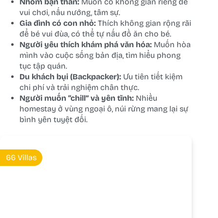
Nhóm bạn thân:
Muốn có không gian riêng để
vui chơi, nấu nướng, tâm sự.
Gia đình có con nhỏ:
Thích không gian rộng rãi
để bé vui đùa, có thể tự nấu đồ ăn cho bé.
Người yêu thích khám phá văn hóa:
Muốn hòa
mình vào cuộc sống bản địa, tìm hiểu phong
tục tập quán.
Du khách bụi (Backpacker):
Ưu tiên tiết kiệm
chi phí và trải nghiệm chân thực.
Người muốn “chill” và yên tĩnh:
Nhiều
homestay ở vùng ngoại ô, núi rừng mang lại sự
bình yên tuyệt đối.
66 Villas