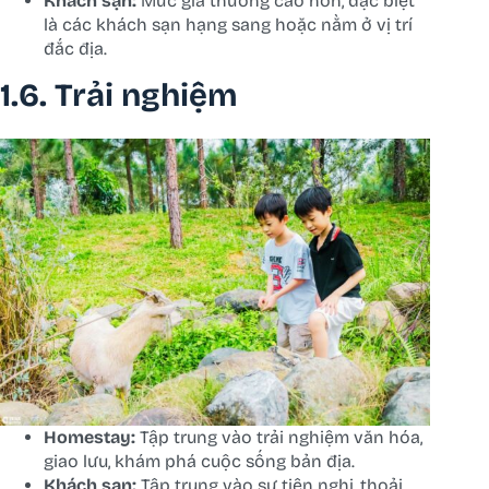
Khách sạn:
Mức giá thường cao hơn, đặc biệt
là các khách sạn hạng sang hoặc nằm ở vị trí
đắc địa.
1.6. Trải nghiệm
Homestay:
Tập trung vào trải nghiệm văn hóa,
giao lưu, khám phá cuộc sống bản địa.
Khách sạn:
Tập trung vào sự tiện nghi, thoải