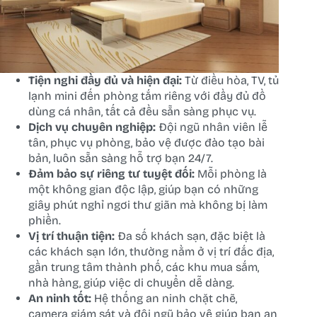
Tiện nghi đầy đủ và hiện đại:
Từ điều hòa, TV, tủ
lạnh mini đến phòng tắm riêng với đầy đủ đồ
dùng cá nhân, tất cả đều sẵn sàng phục vụ.
Dịch vụ chuyên nghiệp:
Đội ngũ nhân viên lễ
tân, phục vụ phòng, bảo vệ được đào tạo bài
bản, luôn sẵn sàng hỗ trợ bạn 24/7.
Đảm bảo sự riêng tư tuyệt đối:
Mỗi phòng là
một không gian độc lập, giúp bạn có những
giây phút nghỉ ngơi thư giãn mà không bị làm
phiền.
Vị trí thuận tiện:
Đa số khách sạn, đặc biệt là
các khách sạn lớn, thường nằm ở vị trí đắc địa,
gần trung tâm thành phố, các khu mua sắm,
nhà hàng, giúp việc di chuyển dễ dàng.
An ninh tốt:
Hệ thống an ninh chặt chẽ,
camera giám sát và đội ngũ bảo vệ giúp bạn an