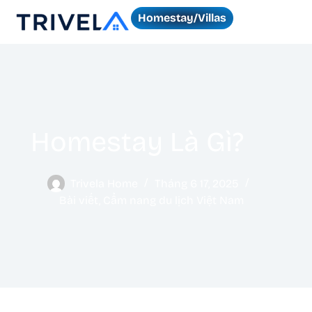
Homestay/Villas
Homestay Là Gì?
Trivela Home
Tháng 6 17, 2025
Bài viết
,
Cẩm nang du lịch Việt Nam