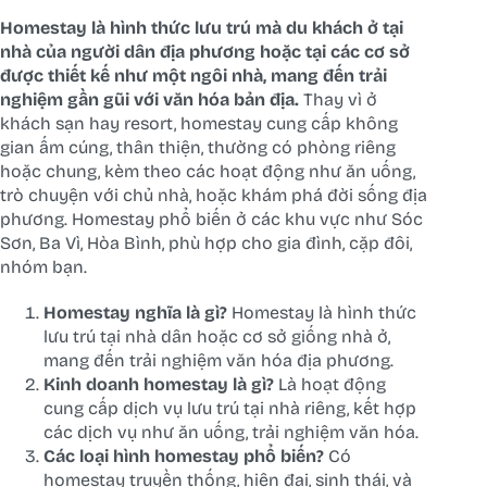
Homestay là hình thức lưu trú mà du khách ở tại
nhà của người dân địa phương hoặc tại các cơ sở
được thiết kế như một ngôi nhà, mang đến trải
nghiệm gần gũi với văn hóa bản địa.
Thay vì ở
khách sạn hay resort, homestay cung cấp không
gian ấm cúng, thân thiện, thường có phòng riêng
hoặc chung, kèm theo các hoạt động như ăn uống,
trò chuyện với chủ nhà, hoặc khám phá đời sống địa
phương. Homestay phổ biến ở các khu vực như Sóc
Sơn, Ba Vì, Hòa Bình, phù hợp cho gia đình, cặp đôi,
nhóm bạn.
Homestay nghĩa là gì?
Homestay là hình thức
lưu trú tại nhà dân hoặc cơ sở giống nhà ở,
mang đến trải nghiệm văn hóa địa phương.
Kinh doanh homestay là gì?
Là hoạt động
cung cấp dịch vụ lưu trú tại nhà riêng, kết hợp
các dịch vụ như ăn uống, trải nghiệm văn hóa.
Các loại hình homestay phổ biến?
Có
homestay truyền thống, hiện đại, sinh thái, và