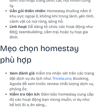
đình thu nhập trung bình, các hội nhóm công
ty.
Gần gũi thiên nhiên
: Homestay thường nằm ở
khu vực ngoại ô, không khí trong lành, yên tĩnh,
cảnh vật có núi rừng, sông hồ.
Linh hoạt
: Dễ dàng tổ chức các hoạt động như
BBQ, teambuilding, cắm trại, hoặc tụ họp gia
đình.
Mẹo chọn homestay
phù hợp
Xem đánh giá
: Kiểm tra nhận xét trên các trang
đặt dịch vụ du lịch như:
Trivela.uno
, Booking,
Agoda để xem trước review chất lượng dịch vụ,
phòng ốc.
Kiểm tra tiện ích
: Đảm bảo homestay cung cấp
đủ các hoạt động bạn mong muốn, ví dụ như
bể bơi, Bi a, ăn sáng…