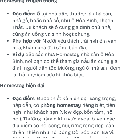
Homestay truyền thống
Đặc điểm
: Ở tại nhà dân, thường là nhà sàn,
nhà gỗ, hoặc nhà cổ, như ở Hòa Bình, Thạch
Thất. Du khách sẽ ở cùng gia đình chủ nhà,
cùng ăn uống và sinh hoạt chung.
Phù hợp với
: Người yêu thích trải nghiệm văn
hóa, khám phá đời sống bản địa.
Ví dụ
đặc sắc như: Homestay nhà sàn ở Hòa
Bình, nơi bạn có thể tham gia nấu ăn cùng gia
đình người dân tộc Mường, ngủ ở nhà sàn đem
lại trải nghiệm cực kì khác biệt.
Homestay hiện đại
Đặc điểm
: Được thiết kế hiện đại, sang trọng,
hấp dẫn, có
phòng homestay
riêng biệt, tiện
nghi như khách sạn (view đẹp, bồn tắm , hồ
bơi). Thường nằm ở khu vực ngoại ô, ven các
địa điểm có hồ, sông, núi, rừng rộng đẹp, gần
thiên nhiên như hồ Đồng Đò, Sóc Sơn, Ba Vì.