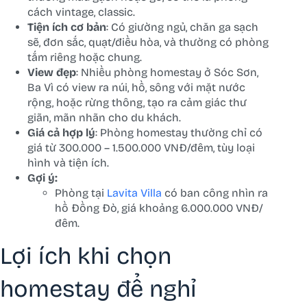
cách vintage, classic.
Tiện ích cơ bản
: Có giường ngủ, chăn ga sạch
sẽ, đơn sắc, quạt/điều hòa, và thường có phòng
tắm riêng hoặc chung.
View đẹp
: Nhiều phòng homestay ở Sóc Sơn,
Ba Vì có view ra núi, hồ, sông với mặt nước
rộng, hoặc rừng thông, tạo ra cảm giác thư
giãn, mãn nhãn cho du khách.
Giá cả hợp lý
: Phòng homestay thường chỉ có
giá từ 300.000 – 1.500.000 VNĐ/đêm, tùy loại
hình và tiện ích.
Gợi ý:
Phòng tại
Lavita Villa
có ban công nhìn ra
hồ Đồng Đò, giá khoảng 6.000.000 VNĐ/
đêm.
Lợi ích khi chọn
homestay để nghỉ