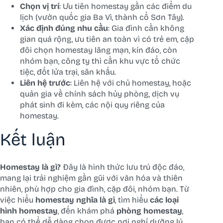
Chọn vị trí
: Ưu tiên homestay gần các điểm du
lịch (vườn quốc gia Ba Vì, thành cổ Sơn Tây).
Xác định đúng nhu cầu
: Gia đình cần không
gian quá rộng, ưu tiên an toàn vì có trẻ em, cặp
đôi chọn homestay lãng mạn, kín đáo, còn
nhóm bạn, công ty thì cần khu vực tổ chức
tiệc, đốt lửa trại, sân khấu.
Liên hệ trước
: Liên hệ với chủ homestay, hoặc
quản gia về chính sách hủy phòng, dịch vụ
phát sinh đi kèm, các nội quy riêng của
homestay.
Kết luận
Homestay là gì?
Đây là hình thức lưu trú độc đáo,
mang lại trải nghiệm gần gũi với văn hóa và thiên
nhiên, phù hợp cho gia đình, cặp đôi, nhóm bạn. Từ
việc hiểu
homestay nghĩa là gì
, tìm hiểu
các loại
hình homestay
, đến khám phá
phòng homestay
,
bạn có thể dễ dàng chọn được nơi nghỉ dưỡng lý