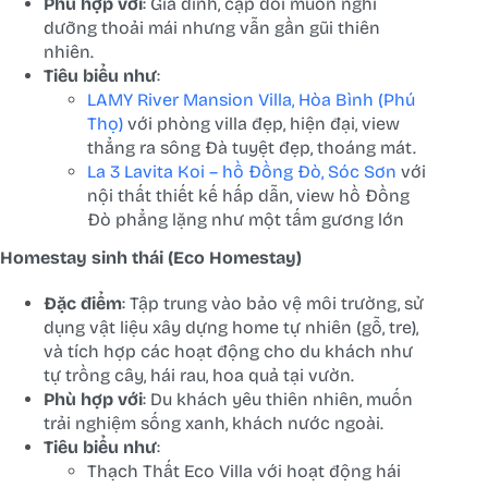
Phù hợp với
: Gia đình, cặp đôi muốn nghỉ
dưỡng thoải mái nhưng vẫn gần gũi thiên
nhiên.
Tiêu biểu như
:
LAMY River Mansion Villa, Hòa Bình (Phú
Thọ)
với phòng villa đẹp, hiện đại, view
thẳng ra sông Đà tuyệt đẹp, thoáng mát.
La 3 Lavita Koi – hồ Đồng Đò, Sóc Sơn
với
nội thất thiết kế hấp dẫn, view hồ Đồng
Đò phẳng lặng như một tấm gương lớn
Homestay sinh thái (Eco Homestay)
Đặc điểm
: Tập trung vào bảo vệ môi trường, sử
dụng vật liệu xây dựng home tự nhiên (gỗ, tre),
và tích hợp các hoạt động cho du khách như
tự trồng cây, hái rau, hoa quả tại vườn.
Phù hợp với
: Du khách yêu thiên nhiên, muốn
trải nghiệm sống xanh, khách nước ngoài.
Tiêu biểu như
:
Thạch Thất Eco Villa với hoạt động hái