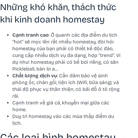
Những khó khăn, thách thức
khi kinh doanh homestay
Cạnh tranh cao
: Ở quanh các địa điểm du lịch
“hot” sẽ mọc lên rất nhiều homestay, đòi hỏi
homestay của bạn phải có thiết kế độc đáo,
cung cấp nhiều dịch vụ đa dạng, hợp “trend”. Ví
dụ như: homestay phải có bể bơi riêng, có sân
Pickleball, bàn bi a…
Chất lượng dịch vụ
: Cần đảm bảo vệ sinh
phòng ốc, chăn gối, tiện ích (Wifi, bữa sáng), và
thái độ phục vụ thân thiện, có bãi đỗ ô tô rộng
rãi.
Cạnh tranh về giá cả, khuyến mại giữa các
home.
Duy trì homestay vào các mùa thấp điểm du
lịch.
Các loại hình homestay