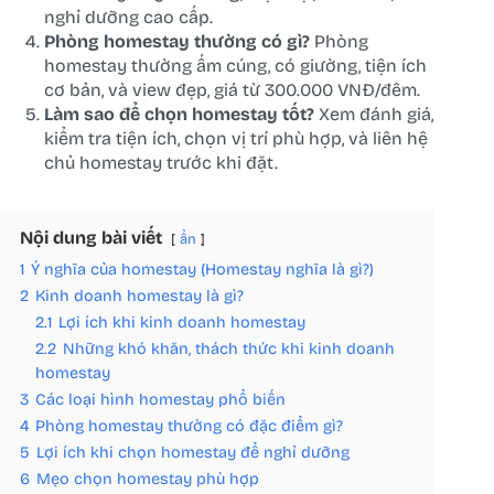
nghỉ dưỡng cao cấp.
Phòng homestay thường có gì?
Phòng
homestay thường ấm cúng, có giường, tiện ích
cơ bản, và view đẹp, giá từ 300.000 VNĐ/đêm.
Làm sao để chọn homestay tốt?
Xem đánh giá,
kiểm tra tiện ích, chọn vị trí phù hợp, và liên hệ
chủ homestay trước khi đặt.
Nội dung bài viết
ẩn
1
Ý nghĩa của homestay (Homestay nghĩa là gì?)
2
Kinh doanh homestay là gì?
2.1
Lợi ích khi kinh doanh homestay
2.2
Những khó khăn, thách thức khi kinh doanh
homestay
3
Các loại hình homestay phổ biến
4
Phòng homestay thường có đặc điểm gì?
5
Lợi ích khi chọn homestay để nghỉ dưỡng
6
Mẹo chọn homestay phù hợp