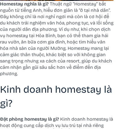
Homestay nghĩa là gì?
Thuật ngữ “Homestay” bắt
nguồn từ tiếng Anh, hiểu đơn giản là “ở tại nhà dân”.
Đây không chỉ là nơi nghỉ ngơi mà còn là cơ hội để
du khách trải nghiệm văn hóa, phong tục, và lối sống
của người dân địa phương. Ví dụ như, khi chọn dịch
vụ homestay tại Hòa Bình, bạn có thể tham gia hái
rau vườn, ăn bữa cơm gia đình, hoặc tìm hiểu văn
hóa nhà sàn của người Mường. Homestay mang lại
cảm giác thân thuộc, khác biệt so với không gian
sang trọng nhưng xa cách của resort, giúp du khách
cảm nhận gần gũi sâu sắc hơn về điểm đến địa
phương.
Kinh doanh homestay là
gì?
Đặt phòng homestay là gì?
Kinh doanh homestay là
hoạt động cung cấp dịch vụ lưu trú tại nhà riêng