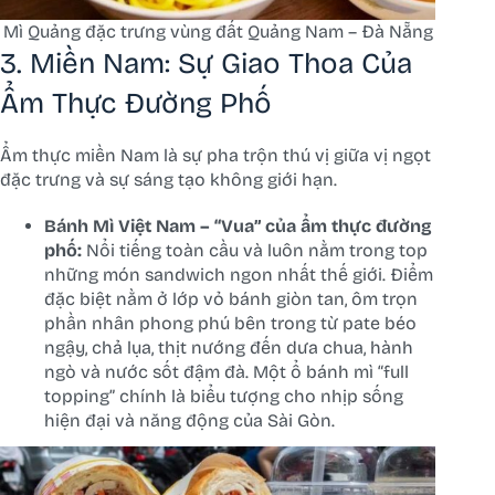
Mì Quảng đặc trưng vùng đất Quảng Nam – Đà Nẵng
3. Miền Nam: Sự Giao Thoa Của
Ẩm Thực Đường Phố
Ẩm thực miền Nam là sự pha trộn thú vị giữa vị ngọt
đặc trưng và sự sáng tạo không giới hạn.
Bánh Mì Việt Nam – “Vua” của ẩm thực đường
phố:
Nổi tiếng toàn cầu và luôn nằm trong top
những món sandwich ngon nhất thế giới. Điểm
đặc biệt nằm ở lớp vỏ bánh giòn tan, ôm trọn
phần nhân phong phú bên trong từ pate béo
ngậy, chả lụa, thịt nướng đến dưa chua, hành
ngò và nước sốt đậm đà. Một ổ bánh mì “full
topping” chính là biểu tượng cho nhịp sống
hiện đại và năng động của Sài Gòn.