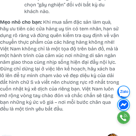
chọn “gây nghiện” đối với bất kỳ du
khách nào.
Mẹo nhỏ cho bạn:
Khi mua sắm đặc sản làm quà,
hãy ưu tiên các cửa hàng uy tín có tem nhãn, hạn sử
dụng rõ ràng và đừng quên kiểm tra quy định về vận
chuyển thực phẩm của các hãng hàng không nhé!
Việt Nam không chỉ là một tọa độ trên bản đồ, mà là
một hành trình của cảm xúc nơi những di sản ngàn
năm giao thoa cùng nhịp sống hiện đại đầy nội lực.
Đừng chỉ dừng lại ở việc lên kế hoạch, hãy xách ba
lô lên để tự mình chạm vào vẻ đẹp diệu kỳ của dải
đất hình chữ S và viết nên chương rực rỡ nhất trong
cuốn nhật ký xê dịch của riêng bạn. Việt Nam luôn
mở rộng vòng tay chào đón và chắc chắn sẽ tặng
bạn những ký ức vô giá – nơi mỗi bước chân qua
đều là một tình yêu bắt đầu.