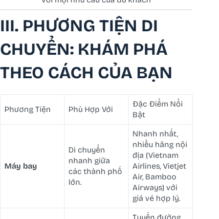
III. PHƯƠNG TIỆN DI
CHUYỂN: KHÁM PHÁ
THEO CÁCH CỦA BẠN
Đặc Điểm Nổi
Phương Tiện
Phù Hợp Với
Bật
Nhanh nhất,
nhiều hãng nội
Di chuyển
địa (Vietnam
nhanh giữa
Máy bay
Airlines, Vietjet
các thành phố
Air, Bamboo
lớn.
Airways) với
giá vé hợp lý.
Tuyến đường