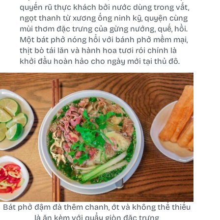
quyến rũ thực khách bởi nước dùng trong vắt,
ngọt thanh từ xương ống ninh kỹ, quyện cùng
mùi thơm đặc trưng của gừng nướng, quế, hồi.
Một bát phở nóng hổi với bánh phở mềm mại,
thịt bò tái lăn và hành hoa tươi rói chính là
khởi đầu hoàn hảo cho ngày mới tại thủ đô.
Bát phở đậm đà thêm chanh, ớt và không thể thiếu
là ăn kèm với quẩy giòn đặc trưng