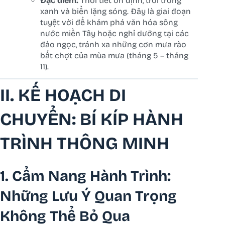
Đặc điểm:
Thời tiết ổn định, trời trong
xanh và biển lặng sóng. Đây là giai đoạn
tuyệt vời để khám phá văn hóa sông
nước miền Tây hoặc nghỉ dưỡng tại các
đảo ngọc, tránh xa những cơn mưa rào
bất chợt của mùa mưa (tháng 5 – tháng
11).
II. KẾ HOẠCH DI
CHUYỂN: BÍ KÍP HÀNH
TRÌNH THÔNG MINH
1. Cẩm Nang Hành Trình:
Những Lưu Ý Quan Trọng
Không Thể Bỏ Qua