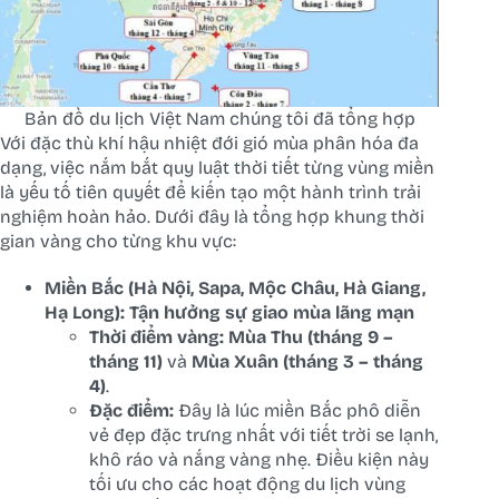
Bản đồ du lịch Việt Nam chúng tôi đã tổng hợp
Với đặc thù khí hậu nhiệt đới gió mùa phân hóa đa
dạng, việc nắm bắt quy luật thời tiết từng vùng miền
là yếu tố tiên quyết để kiến tạo một hành trình trải
nghiệm hoàn hảo. Dưới đây là tổng hợp khung thời
gian vàng cho từng khu vực:
Miền Bắc (Hà Nội, Sapa, Mộc Châu, Hà Giang,
Hạ Long): Tận hưởng sự giao mùa lãng mạn
Thời điểm vàng:
Mùa Thu (tháng 9 –
tháng 11)
và
Mùa Xuân (tháng 3 – tháng
4)
.
Đặc điểm:
Đây là lúc miền Bắc phô diễn
vẻ đẹp đặc trưng nhất với tiết trời se lạnh,
khô ráo và nắng vàng nhẹ. Điều kiện này
tối ưu cho các hoạt động du lịch vùng