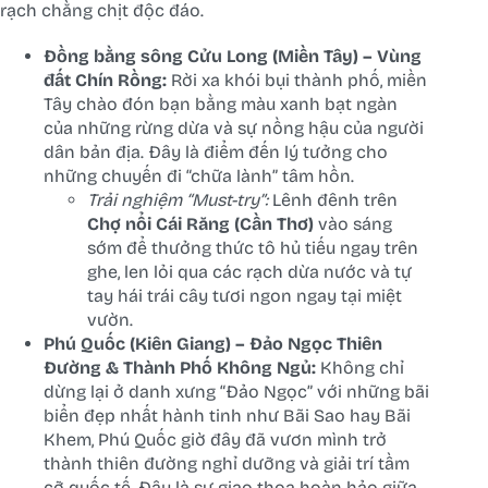
rạch chằng chịt độc đáo.
Đồng bằng sông Cửu Long (Miền Tây) – Vùng
đất Chín Rồng:
Rời xa khói bụi thành phố, miền
Tây chào đón bạn bằng màu xanh bạt ngàn
của những rừng dừa và sự nồng hậu của người
dân bản địa. Đây là điểm đến lý tưởng cho
những chuyến đi “chữa lành” tâm hồn.
Trải nghiệm “Must-try”:
Lênh đênh trên
Chợ nổi Cái Răng (Cần Thơ)
vào sáng
sớm để thưởng thức tô hủ tiếu ngay trên
ghe, len lỏi qua các rạch dừa nước và tự
tay hái trái cây tươi ngon ngay tại miệt
vườn.
Phú Quốc (Kiên Giang) – Đảo Ngọc Thiên
Đường & Thành Phố Không Ngủ:
Không chỉ
dừng lại ở danh xưng “Đảo Ngọc” với những bãi
biển đẹp nhất hành tinh như Bãi Sao hay Bãi
Khem, Phú Quốc giờ đây đã vươn mình trở
thành thiên đường nghỉ dưỡng và giải trí tầm
cỡ quốc tế. Đây là sự giao thoa hoàn hảo giữa