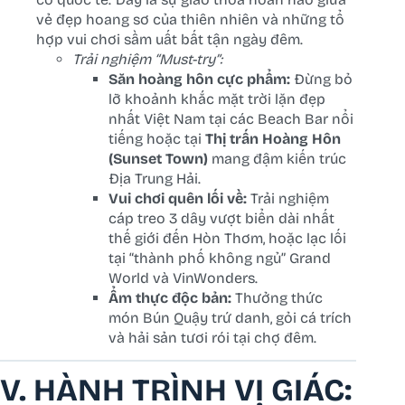
vẻ đẹp hoang sơ của thiên nhiên và những tổ
hợp vui chơi sầm uất bất tận ngày đêm.
Trải nghiệm “Must-try”:
Săn hoàng hôn cực phẩm:
Đừng bỏ
lỡ khoảnh khắc mặt trời lặn đẹp
nhất Việt Nam tại các Beach Bar nổi
tiếng hoặc tại
Thị trấn Hoàng Hôn
(Sunset Town)
mang đậm kiến trúc
Địa Trung Hải.
Vui chơi quên lối về:
Trải nghiệm
cáp treo 3 dây vượt biển dài nhất
thế giới đến Hòn Thơm, hoặc lạc lối
tại “thành phố không ngủ” Grand
World và VinWonders.
Ẩm thực độc bản:
Thưởng thức
món Bún Quậy trứ danh, gỏi cá trích
và hải sản tươi rói tại chợ đêm.
V. HÀNH TRÌNH VỊ GIÁC: