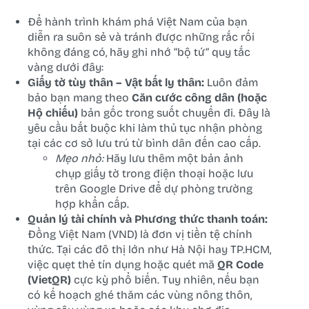
Để hành trình khám phá Việt Nam của bạn
diễn ra suôn sẻ và tránh được những rắc rối
không đáng có, hãy ghi nhớ “bộ tứ” quy tắc
vàng dưới đây:
Giấy tờ tùy thân – Vật bất ly thân:
Luôn đảm
bảo bạn mang theo
Căn cước công dân (hoặc
Hộ chiếu)
bản gốc trong suốt chuyến đi. Đây là
yêu cầu bắt buộc khi làm thủ tục nhận phòng
tại các cơ sở lưu trú từ bình dân đến cao cấp.
Mẹo nhỏ:
Hãy lưu thêm một bản ảnh
chụp giấy tờ trong điện thoại hoặc lưu
trên Google Drive để dự phòng trường
hợp khẩn cấp.
Quản lý tài chính và Phương thức thanh toán:
Đồng Việt Nam (VND) là đơn vị tiền tệ chính
thức. Tại các đô thị lớn như Hà Nội hay TP.HCM,
việc quẹt thẻ tín dụng hoặc quét mã
QR Code
(VietQR)
cực kỳ phổ biến. Tuy nhiên, nếu bạn
có kế hoạch ghé thăm các vùng nông thôn,