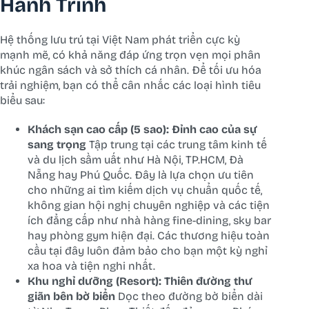
Hành Trình
Hệ thống lưu trú tại Việt Nam phát triển cực kỳ
mạnh mẽ, có khả năng đáp ứng trọn vẹn mọi phân
khúc ngân sách và sở thích cá nhân. Để tối ưu hóa
trải nghiệm, bạn có thể cân nhắc các loại hình tiêu
biểu sau:
Khách sạn cao cấp (5 sao): Đỉnh cao của sự
sang trọng
Tập trung tại các trung tâm kinh tế
và du lịch sầm uất như Hà Nội, TP.HCM, Đà
Nẵng hay Phú Quốc. Đây là lựa chọn ưu tiên
cho những ai tìm kiếm dịch vụ chuẩn quốc tế,
không gian hội nghị chuyên nghiệp và các tiện
ích đẳng cấp như nhà hàng fine-dining, sky bar
hay phòng gym hiện đại. Các thương hiệu toàn
cầu tại đây luôn đảm bảo cho bạn một kỳ nghỉ
xa hoa và tiện nghi nhất.
Khu nghỉ dưỡng (Resort): Thiên đường thư
giãn bên bờ biển
Dọc theo đường bờ biển dài