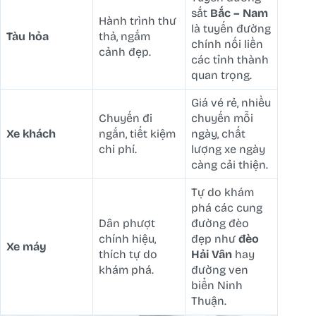
sắt
Bắc – Nam
Hành trình thư
là tuyến đường
Tàu hỏa
thả, ngắm
chính nối liền
cảnh đẹp.
các tỉnh thành
quan trọng.
Giá vé rẻ, nhiều
Chuyến đi
chuyến mỗi
Xe khách
ngắn, tiết kiệm
ngày, chất
chi phí.
lượng xe ngày
càng cải thiện.
Tự do khám
phá các cung
Dân phượt
đường đèo
chính hiệu,
đẹp như
đèo
Xe máy
thích tự do
Hải Vân
hay
khám phá.
đường ven
biển Ninh
Thuận.