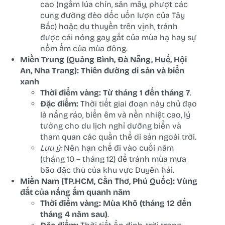
cao (ngắm lúa chín, săn mây, phượt các
cung đường đèo dốc uốn lượn của Tây
Bắc) hoặc du thuyền trên vịnh, tránh
được cái nóng gay gắt của mùa hạ hay sự
nồm ẩm của mùa đông.
Miền Trung (Quảng Bình, Đà Nẵng, Huế, Hội
An, Nha Trang): Thiên đường di sản và biển
xanh
Thời điểm vàng:
Từ tháng 1 đến tháng 7
.
Đặc điểm:
Thời tiết giai đoạn này chủ đạo
là nắng ráo, biển êm và nền nhiệt cao, lý
tưởng cho du lịch nghỉ dưỡng biển và
tham quan các quần thể di sản ngoài trời.
Lưu ý:
Nên hạn chế đi vào cuối năm
(tháng 10 – tháng 12) để tránh mùa mưa
bão đặc thù của khu vực Duyên hải.
Miền Nam (TP.HCM, Cần Thơ, Phú Quốc): Vùng
đất của nắng ấm quanh năm
Thời điểm vàng:
Mùa Khô (tháng 12 đến
tháng 4 năm sau)
.