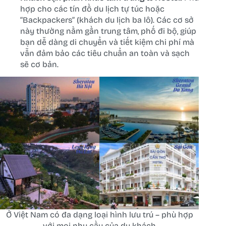
hợp cho các tín đồ du lịch tự túc hoặc
“Backpackers” (khách du lịch ba lô). Các cơ sở
này thường nằm gần trung tâm, phố đi bộ, giúp
bạn dễ dàng di chuyển và tiết kiệm chi phí mà
vẫn đảm bảo các tiêu chuẩn an toàn và sạch
sẽ cơ bản.
Ở Việt Nam có đa dạng loại hình lưu trú – phù hợp
với mọi nhu cầu của du khách