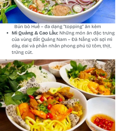
Bún bò Huế – đa dạng “topping” ăn kèm
Mì Quảng & Cao Lầu:
Những món ăn đặc trưng
của vùng đất Quảng Nam – Đà Nẵng với sợi mì
dày, dai và phần nhân phong phú từ tôm, thịt,
trứng cút.