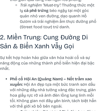
Trải nghiệm “Must-try”:
Thưởng thức một
ly
cà phê trứng
béo ngậy tại một góc
quán nhỏ ven đường, dạo quanh Hồ
Gươm và trải nghiệm ẩm thực đường phố
(Street food tour) trứ danh.
2. Miền Trung: Cung Đường Di
Sản & Biển Xanh Vẫy Gọi
Sự kết hợp hoàn hảo giữa văn hóa hoài cổ và sự
năng động của những thành phố biển hiện đại bậc
nhất.
Phố cổ Hội An (Quảng Nam) – Nốt trầm xao
xuyến:
Hội An đẹp tựa một bức tranh sơn dầu
với những dãy nhà tường vàng đặc trưng, giàn
hoa giấy rực rỡ và ánh đèn lồng lung linh mỗi
tối. Không gian nơi đây yên bình, tách biệt hẳn
với thế giới xô bồ bên ngoài.