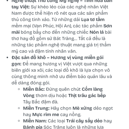
Nghệ thuật Thủ công Mỹ nghệ – Tinh hoa bàn
tay Việt:
Sự khéo léo của các nghệ nhân Việt
Nam được thể hiện rõ nét qua các sản phẩm
thủ công tinh xảo. Từ những dải
Lụa tơ tằm
mềm mại (Vạn Phúc, Hội An), các tác phẩm
Sơn
mài
bóng bẩy cho đến những chiếc
Nón lá
bài
thơ hay đồ gốm sứ Bát Tràng… Tất cả đều là
những tác phẩm nghệ thuật mang giá trị thẩm
mỹ cao và đậm tính nhân văn.
Đặc sản đồ khô – Hương vị vùng miền gói
gọn:
Để mang hương vị Việt vượt qua những
biên giới xa xôi, các loại đồ khô là lựa chọn vô
cùng thông minh nhờ ưu điểm bảo quản lâu và
dễ dàng đóng gói.
Miền Bắc:
Đừng quên chút
Cốm làng
Vòng
thơm dịu hoặc
Thịt trâu gác bếp
Tây Bắc đậm đà.
Miền Trung:
Hãy chọn
Mè xửng
dẻo ngọt
hay
Mực rim me
cay nồng.
Miền Nam:
Các loại
Trái cây sấy dẻo
hay
Bánh pía
Sóc Trăng luôn là những lựa