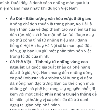
mình. Dưới đây là danh sách những món quà lưu
niệm “đáng mua nhất” khi du lịch Việt Nam:
Áo Dài – Biểu tượng văn hóa vượt thời gian:
Không chỉ đơn thuần là trang phục, Áo Dài là
hiện thân của vẻ đẹp thanh tao và niềm tự hào
dân tộc. Việc sở hữu một bộ Áo Dài được may
đo thủ công tỉ mỉ từ những hiệu may danh
tiếng ở Hội An hay Hà Nội sẽ là món quà độc
bản, giúp bạn lưu giữ một phần tâm hồn Việt
trong tủ đồ của mình.
Cà Phê Việt – Tinh túy từ những vùng cao
nguyên:
Là quốc gia xuất khẩu cà phê hàng
đầu thế giới, Việt Nam mang đến những dòng
cà phê Robusta và Arabica với hương vị đậm
đà, nồng nàn đặc trưng. Bạn có thể chọn mua
những gói cà phê hạt rang xay nguyên chất, đi
kèm với một chiếc
Phin nhôm truyền thống
để
tái hiện lại hương vị cà phê sữa đá trứ danh
ngay tại gian bếp nhà mình.