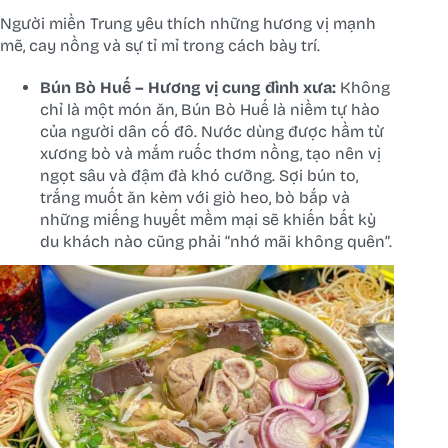
Người miền Trung yêu thích những hương vị mạnh
mẽ, cay nồng và sự tỉ mỉ trong cách bày trí.
Bún Bò Huế – Hương vị cung đình xưa:
Không
chỉ là một món ăn, Bún Bò Huế là niềm tự hào
của người dân cố đô. Nước dùng được hầm từ
xương bò và mắm ruốc thơm nồng, tạo nên vị
ngọt sâu và đậm đà khó cưỡng. Sợi bún to,
trắng muốt ăn kèm với giò heo, bò bắp và
những miếng huyết mềm mại sẽ khiến bất kỳ
du khách nào cũng phải “nhớ mãi không quên”.