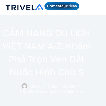
Homestay/Villas
CẨM NANG DU LỊCH
VIỆT NAM A-Z: Khám
Phá Trọn Vẹn Đất
Nước Hình Chữ S
Bùi Hải
Tháng 1 16, 2026
Bài viết
,
Cẩm nang du lịch Việt Nam