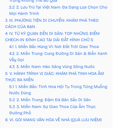
Trọng Không Thể Bỏ Qua
2.2
2. Lưu Trú Tại Việt Nam: Đa Dạng Lựa Chọn Cho
Mọi Hành Trình
3
III. PHƯƠNG TIỆN DI CHUYỂN: KHÁM PHÁ THEO
CÁCH CỦA BẠN
4
IV. TỪ KỲ QUAN ĐẾN DI SẢN: TOP NHỮNG ĐIỂM
CHECK-IN ĐỈNH CAO TẠI DẢI ĐẤT HÌNH CHỮ S
4.1
1. Miền Bắc Hùng Vĩ: Nơi Đất Trời Giao Thoa
4.2
2. Miền Trung: Cung Đường Di Sản & Biển Xanh
Vẫy Gọi
4.3
3. Miền Nam: Hào Sảng Vùng Sông Nước
5
V. HÀNH TRÌNH VỊ GIÁC: KHÁM PHÁ TINH HOA ẨM
THỰC BA MIỀN
5.1
1. Miền Bắc: Tinh Hoa Hội Tụ Trong Từng Muỗng
Nước Dùng
5.2
2. Miền Trung: Đậm Đà Bản Sắc Di Sản
5.3
3. Miền Nam: Sự Giao Thoa Của Ẩm Thực
Đường Phố
6
VI. GÓI MANG VĂN HÓA VỀ NHÀ (QUÀ LƯU NIỆM)