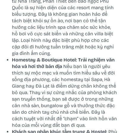
từ Nha Trang, Phan Thiết đến đảo ngọc Phú
Quốc là sự hiện diện của các resort mang tính
biểu tượng. Đây là không gian hoàn hảo để
tách biệt khỏi sự ồn ào, nơi bạn có thể tận
hưởng các liệu trình spa chăm sóc sức khỏe,
hồ bơi vô cực sát biển và những căn villa biệt
lập. Loại hình này đặc biệt phù hợp cho các
cặp đôi đi hưởng tuần trăng mật hoặc kỳ nghỉ
gia đình ấm cúng.
Homestay & Boutique Hotel: Trải nghiệm văn
hóa và hơi thở bản địa
Nếu bạn là người yêu
thích sự mộc mạc và muốn tìm hiểu sâu về đời
sống địa phương, các homestay tại Sapa, Hà
Giang hay Đà Lạt là điểm dừng chân không thể
bỏ qua. Thay vì sự cứng nhắc của phòng khách
sạn truyền thống, bạn sẽ được ở trong những
căn nhà sàn, bungalow gỗ và thưởng thức đặc
sản do chính tay chủ nhà chế biến. Đây là
cách tuyệt vời nhất để “chạm” vào linh hồn văn
hóa của mỗi vùng đất bạn đi qua.
Khách sạn phân khúc tầm trung & Hostel:
Phù