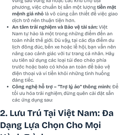
vùng sâu vùng xa hoặc các khu chợ địa
phương, việc chuẩn bị sẵn một lượng
tiền mặt
mệnh giá nhỏ
là vô cùng cần thiết để việc giao
dịch trở nên thuận tiện hơn.
An tâm trải nghiệm và Bảo vệ tài sản:
Việt
Nam tự hào là một trong những điểm đến an
toàn nhất thế giới. Dù vậy, tại các địa điểm du
lịch đông đúc, bến xe hoặc lễ hội, bạn vẫn nên
nâng cao cảnh giác với tư trang cá nhân. Hãy
ưu tiên sử dụng các loại túi đeo chéo phía
trước hoặc balo có khóa an toàn để bảo vệ
điện thoại và ví tiền khỏi những tình huống
đáng tiếc.
Công nghệ hỗ trợ – “Trợ lý ảo” thông minh:
Để
tối ưu hóa trải nghiệm, đừng quên cài đặt sẵn
các ứng dụng sau:
2. Lưu Trú Tại Việt Nam: Đa
Dạng Lựa Chọn Cho Mọi