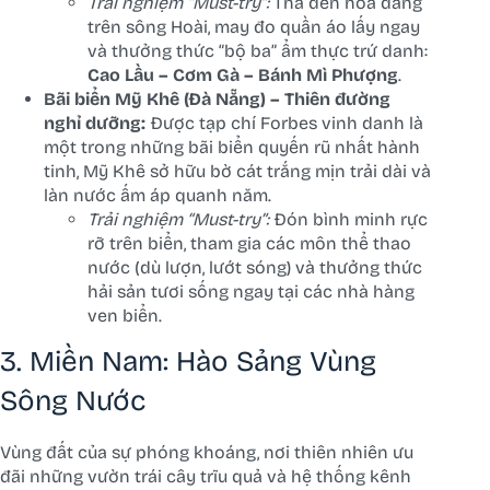
Trải nghiệm “Must-try”:
Thả đèn hoa đăng
trên sông Hoài, may đo quần áo lấy ngay
và thưởng thức “bộ ba” ẩm thực trứ danh:
Cao Lầu – Cơm Gà – Bánh Mì Phượng
.
Bãi biển Mỹ Khê (Đà Nẵng) – Thiên đường
nghỉ dưỡng:
Được tạp chí Forbes vinh danh là
một trong những bãi biển quyến rũ nhất hành
tinh, Mỹ Khê sở hữu bờ cát trắng mịn trải dài và
làn nước ấm áp quanh năm.
Trải nghiệm “Must-try”:
Đón bình minh rực
rỡ trên biển, tham gia các môn thể thao
nước (dù lượn, lướt sóng) và thưởng thức
hải sản tươi sống ngay tại các nhà hàng
ven biển.
3. Miền Nam: Hào Sảng Vùng
Sông Nước
Vùng đất của sự phóng khoáng, nơi thiên nhiên ưu
đãi những vườn trái cây trĩu quả và hệ thống kênh