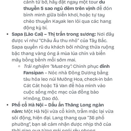
cảnh từ bờ, hãy đặt ngay một tour
du
thuyền 5 sao ngủ đêm trên vịnh
để đón
bình minh giữa biển khơi, hoặc tự tay
chèo thuyền Kayak len lỏi qua các hang
động kỳ bí.
Sapa (Lào Cai) – Thị trấn trong sương:
Nơi đây
được ví như “Châu Âu thu nhỏ” của Tây Bắc.
Sapa quyến rũ du khách bởi những thửa ruộng
bậc thang vàng óng ả mùa lúa chín và biển
mây bồng bềnh mỗi sớm mai.
Trải nghiệm “Must-try”:
Chinh phục
đỉnh
Fansipan
– Nóc nhà Đông Dương bằng
tàu hỏa leo núi Mường Hoa, check-in bản
Cát Cát hoặc Tả Van để hòa mình vào
cuộc sống mộc mạc của đồng bào
H’mông, Dao đỏ.
Phố cổ Hà Nội – Dấu ấn Thăng Long ngàn
năm:
Một Hà Nội vừa cổ kính, trầm mặc lại vừa
sôi động, hiện đại. Lang thang qua “36 phố
phường”, bạn sẽ cảm nhận được nhịp thở của
thời gian qua từng mái ngói rêu phong.