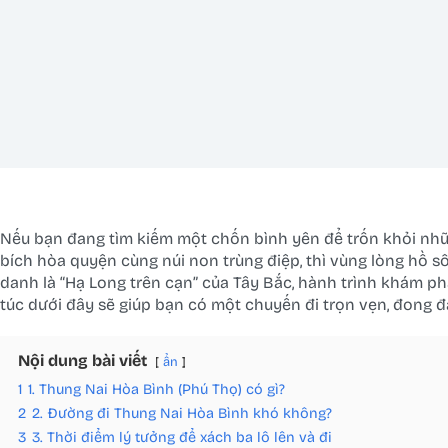
Nếu bạn đang tìm kiếm một chốn bình yên để trốn khỏi nhữ
bích hòa quyện cùng núi non trùng điệp, thì vùng lòng hồ s
danh là “Hạ Long trên cạn” của Tây Bắc, hành trình khám ph
túc dưới đây sẽ giúp bạn có một chuyến đi trọn vẹn, đong đ
Nội dung bài viết
ẩn
1
1. Thung Nai Hòa Bình (Phú Thọ) có gì?
2
2. Đường đi Thung Nai Hòa Bình khó không?
3
3. Thời điểm lý tưởng để xách ba lô lên và đi