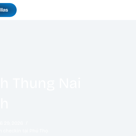
llas
ch Thung Nai
nh
6 29, 2026
 checkin tại Phú Thọ