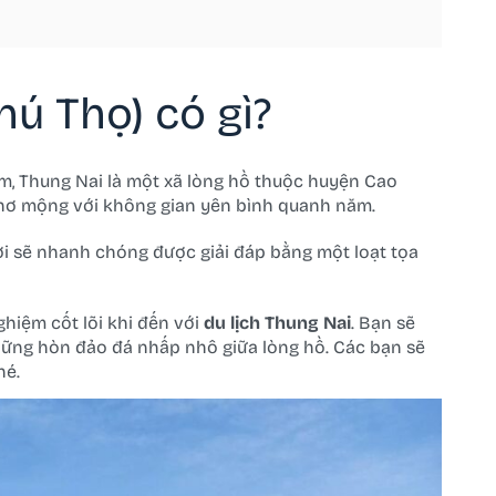
hú Thọ) có gì?
m, Thung Nai là một xã lòng hồ thuộc huyện Cao
 thơ mộng với không gian yên bình quanh năm.
i sẽ nhanh chóng được giải đáp bằng một loạt tọa
ghiệm cốt lõi khi đến với
du lịch Thung Nai
. Bạn sẽ
hững hòn đảo đá nhấp nhô giữa lòng hồ. Các bạn sẽ
é.