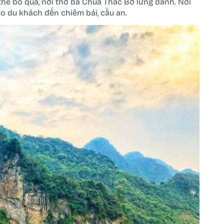
thể bỏ qua, nơi thờ bà Chúa Thác Bờ lừng danh. Nơi
o du khách đến chiêm bái, cầu an.