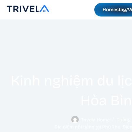
Homestay/Vi
Kinh nghiệm du lị
Hòa Bì
Trivela Home
Tháng 
Địa điểm nổi tiếng tại Phú Thọ
,
Điểm