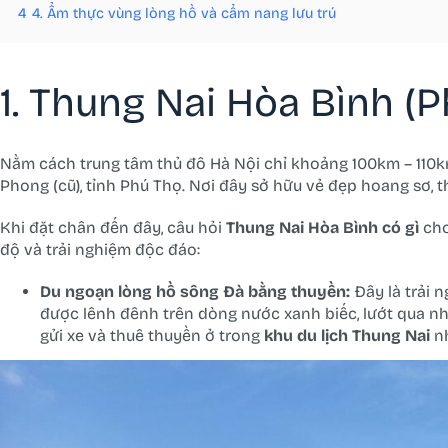
4
4. Ẩm thực vùng lòng hồ và cẩm nang lưu trú
1. Thung Nai Hòa Bình (P
Nằm cách trung tâm thủ đô Hà Nội chỉ khoảng 100km – 110k
Phong (cũ), tỉnh Phú Thọ. Nơi đây sở hữu vẻ đẹp hoang sơ,
Khi đặt chân đến đây, câu hỏi
Thung Nai Hòa Bình có gì
chơ
độ và trải nghiệm độc đáo:
Du ngoạn lòng hồ sông Đà bằng thuyền:
Đây là trải n
được lênh đênh trên dòng nước xanh biếc, lướt qua n
gửi xe và thuê thuyền ở trong
khu du lịch Thung Nai
nh